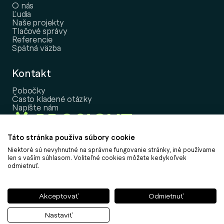
O nás
Ľudia
Naše projekty
Tlačové správy
Referencie
Spätná väzba
Kontakt
Pobočky
Často kladené otázky
Napíšte nám
Táto stránka používa súbory cookie
Niektoré sú nevyhnutné na správne fungovanie stránky, iné používame
Copyright © 2026, PROSIGHT Slovensko, a.s.
len s vaším súhlasom. Voliteľné cookies môžete kedykoľvek
odmietnuť.
Nastavenie cookies
Informácia o spracovaní osobných údajov
Informácie k udržateľnosti
Akceptovať
Odmietnuť
Politika vybavovania sťažností
Obchodné podmienky
Nastaviť
Môj účet