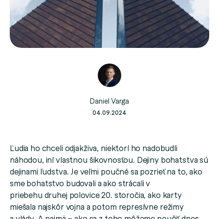
Daniel Varga
04.09.2024
Ľudia ho chceli odjakživa, niektorí ho nadobudli
náhodou, iní vlastnou šikovnosťou. Dejiny bohatstva sú
dejinami ľudstva. Je veľmi poučné sa pozrieť na to, ako
sme bohatstvo budovali a ako strácali v
priebehu druhej polovice 20. storočia, ako karty
miešala najskôr vojna a potom represívne režimy
a vlády. A najmä – ako sa z toho môžeme poučiť dnes