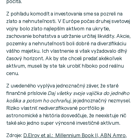
počíta.
Z pohľadu komodít a investovania sme sa pozreli na
zlato a nehnuteľnosti. V Európe počas druhej svetovej
vojny bolo zlato najlepším aktívom na ukrytie,
zachovanie bohatstva a udržanie určitej likvidity. Akcie,
pozemky a nehnuteľnosti boli dobré na diverzifikáciu
vášho majetku. Ich vlastnenie si však vyžadovalo dlhý
časový horizont. Ak by ste chceli predať akékoľvek
aktívum, museli by ste tak urobiť hlboko pod reálnu
cenu.
Z uvedeného vyplýva jednoznačný záver, že staré
finančné príslovie
Daj všetky svoje vajíčka do jedného
košíka a potom ho ochraňuj,
je jednoznačný nezmysel.
Riziko vlastniť nediverzifikované portfólio je
astronomické a história dosvedčuje, že neexistuje nič
také ako jedno super výnosné investičné aktívum.
Zdroje:
D.Elroy et al.: Millennium Book II, ABN Amro
,