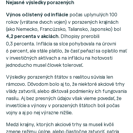
Nejasné výsledky porazených
Výnos očistený od inflácie
počas uplynulých 100
rokov (vrátane dvoch vojen) v porazených krajinách
(ako Nemecko, Francúzsko, Taliansko, Japonsko) bol
4,2 percenta v akciách
. Dlhopisy prerobili
0,3 percenta. Inflácia sa síce pohybovala na úrovni
6 percent, ale stále platilo, že časť peňazí sa oplatilo mať
v investičných aktívach a na infláciu na hotovosti
jednoducho musel človek tolerovať.
Výsledky porazených štátov s realitou súvisia len
rámcovo. Dôvodom bolo aj to, že niektoré akciové trhy
vlády zatvorili, alebo diktovali podmienky ich fungovania
nasilu. Aj bez presných údajov však vieme povedať, že
investície a výnosy v porazených štátoch boli počas
vojny a aj po nej výrazne nižšie.
Medzi krajiny, ktorých akciové trhy sa museli kvôli
zmene režimu úplne, alebo čiastočne zatvoriť, patria