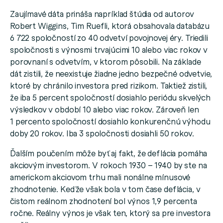
Zaujímavé dáta prináša napríklad štúdia od autorov
Robert Wiggins, Tim Ruefli, ktorá obsahovala databázu
6 722 spoločností zo 40 odvetví povojnovej éry. Triedili
spoločnosti s výnosmi trvajúcimi 10 alebo viac rokov v
porovnaní s odvetvím, v ktorom pôsobili. Na základe
dát zistili, že neexistuje žiadne jedno bezpečné odvetvie,
ktoré by chránilo investora pred rizikom. Taktiež zistili,
že iba 5 percent spoločností dosiahlo periódu skvelých
výsledkov v období 10 alebo viac rokov. Zároveň len
1 percento spoločností dosiahlo konkurenčnú výhodu
doby 20 rokov. Iba 3 spoločnosti dosiahli 50 rokov.
Ďalším poučením môže byť aj fakt, že deflácia pomáha
akciovým investorom. V rokoch 1930 – 1940 by ste na
americkom akciovom trhu mali nonálne mínusové
zhodnotenie. Keďže však bola v tom čase deflácia, v
čistom reálnom zhodnotení bol výnos 1,9 percenta
ročne. Reálny výnos je však ten, ktorý sa pre investora