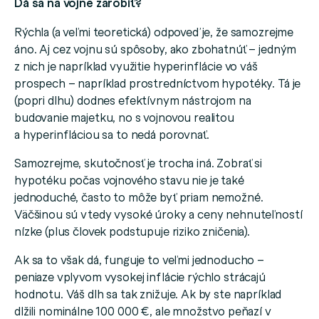
Dá sa na vojne zarobiť?
Rýchla (a veľmi teoretická) odpoveď je, že samozrejme
áno.
Aj cez vojnu sú spôsoby, ako zbohatnúť – jedným
z nich je napríklad využitie hyperinflácie vo váš
prospech – napríklad prostredníctvom hypotéky. Tá je
(popri dlhu) dodnes efektívnym nástrojom na
budovanie majetku, no s vojnovou realitou
a hyperinfláciou sa to nedá porovnať.
Samozrejme, skutočnosť je trocha iná. Zobrať si
hypotéku počas vojnového stavu nie je také
jednoduché, často to môže byť priam nemožné.
Väčšinou sú vtedy vysoké úroky a ceny nehnuteľností
nízke (plus človek podstupuje riziko zničenia).
Ak sa to však dá, funguje to veľmi jednoducho –
peniaze vplyvom vysokej inflácie rýchlo strácajú
hodnotu. Váš dlh sa tak znižuje. Ak by ste napríklad
dlžili nominálne 100 000 €, ale množstvo peňazí v