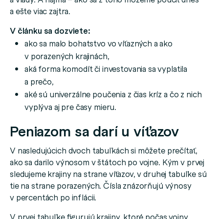
a ešte viac zajtra.
V článku sa dozviete:
ako sa malo bohatstvo vo víťazných a ako
v porazených krajinách,
aká forma komodít či investovania sa vyplatila
a prečo,
aké sú univerzálne poučenia z čias kríz a čo z nich
vyplýva aj pre časy mieru.
Peniazom sa darí u víťazov
V nasledujúcich dvoch tabuľkách si môžete prečítať,
ako sa darilo výnosom v štátoch po vojne. Kým v prvej
sledujeme krajiny na strane víťazov, v druhej tabuľke sú
tie na strane porazených. Čísla znázorňujú výnosy
v percentách po inflácii.
V prvej tabuľke figurujú krajiny, ktoré počas vojny