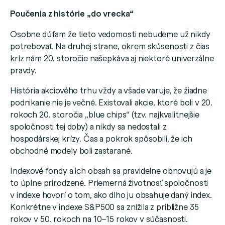
Poučenia z histórie „do vrecka“
Osobne dúfam že tieto vedomosti nebudeme už nikdy
potrebovať. Na druhej strane, okrem skúsenosti z čias
kríz nám 20. storočie našepkáva aj niektoré univerzálne
pravdy.
História akciového trhu vždy a všade varuje, že žiadne
podnikanie nie je večné. Existovali akcie, ktoré boli v 20.
rokoch 20. storočia „blue chips“ (tzv. najkvalitnejšie
spoločnosti tej doby) a nikdy sa nedostali z
hospodárskej krízy. Čas a pokrok spôsobili, že ich
obchodné modely boli zastarané.
Indexové fondy a ich obsah sa pravidelne obnovujú a je
to úplne prirodzené. Priemerná životnosť spoločnosti
v indexe hovorí o tom, ako dlho ju obsahuje daný index.
Konkrétne v indexe S&P500 sa znížila z približne 35
rokov v 50. rokoch na 10–15 rokov v súčasnosti.