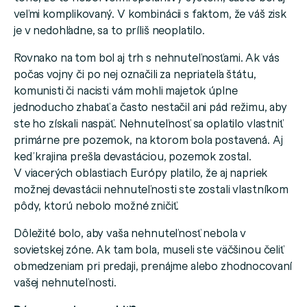
veľmi komplikovaný. V kombinácii s faktom, že váš zisk
je v nedohľadne, sa to príliš neoplatilo.
Rovnako na tom bol aj trh s nehnuteľnosťami. Ak vás
počas vojny či po nej označili za nepriateľa štátu,
komunisti či nacisti vám mohli majetok úplne
jednoducho zhabať a často nestačil ani pád režimu, aby
ste ho získali naspäť. Nehnuteľnosť sa oplatilo vlastniť
primárne pre pozemok, na ktorom bola postavená. Aj
keď krajina prešla devastáciou, pozemok zostal.
V viacerých oblastiach Európy platilo, že aj napriek
možnej devastácii nehnuteľnosti ste zostali vlastníkom
pôdy, ktorú nebolo možné zničiť.
Dôležité bolo, aby vaša nehnuteľnosť nebola v
sovietskej zóne. Ak tam bola, museli ste väčšinou čeliť
obmedzeniam pri predaji, prenájme alebo zhodnocovaní
vašej nehnuteľnosti.