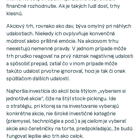
finančné rozhodnutie. Ak je takých ľudí dosť, trhy
klesnú.
Akciový trh, rovnako ako dav, býva omylný pri náhlych
udalostiach. Niekedy ich ovplyvňuje konvenčná
múdrosť alebo prílišné emócie. Na akciovom trhu
neexistujú nemenné pravdy. V jednom prípade môže
trh prudko reagovať na prvý náznak negatívnej udalosti
a spôsobiť prepad, zatiaľ čo v inom prípade môže
takúto udalosť prvotne ignorovať, hoci je tak či onak
spúšťačom ďalších udalostí.
Najhoršia investícia do akcií bola štýlom „vyberiem si
jednotlivé akcie“, čiže na štýl stock-pickingu. Ide
o stratégiu, pri ktorej sa na investovanie vyberajú
konkrétne akcie, nie široké investičné kategórie
(priemysel, technológie a pod.) a jej cieľom je vyberať
akcie ako čerešničky na torte, predpokladajúc, že budú
fungovať lepšie ako trh ako celok.