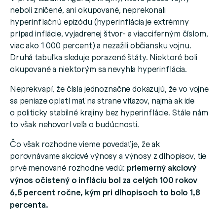
neboli zničené, ani okupované, neprekonali
hyperinflačnú epizódu (hyperinflácia je extrémny
prípad inflácie, vyjadrenej štvor- a viacciferným číslom,
viac ako 1 000 percent) a nezažili občiansku vojnu.
Druhá tabuľka sleduje porazené štáty. Niektoré boli
okupované a niektorým sa nevyhla hyperinflácia.
Neprekvapí, že čísla jednoznačne dokazujú, že vo vojne
sa peniaze oplatí mať na strane víťazov, najmä ak ide
o politicky stabilné krajiny bez hyperinflácie. Stále nám
to však nehovorí veľa o budúcnosti.
Čo však rozhodne vieme povedať je, že ak
porovnávame akciové výnosy a výnosy z dlhopisov, tie
prvé menované rozhodne vedú:
priemerný akciový
výnos očistený o infláciu bol za celých 100 rokov
6,5 percent ročne, kým pri dlhopisoch to bolo 1,8
percenta.