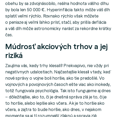
obehu by sa zdvojnásobilo, reálna hodnota vášho dlhu
by bola len 50 000 €. Hyperinflácia takto môže váš dlh
splatiť veľmi rýchlo. Rovnako rýchlo však môžete
o peniaze aj veľmi ľahko prísť, stačí, aby prišla deflácia
a váš dlh môže astronomicky narásť za rekordne krátky
čas.
Múdrosť akciových trhov a jej
riziká
Zaujíma vás, kedy trhy klesali? Prekvapivo, nie vždy pri
negatívnych udalostiach. Najčastejšie klesali vtedy, keď
nové správy o vojne boli horšie, ako tie predošlé. Vo
vojnových a povojnových časoch ešte viac ako inokedy,
totiž fungovala psychológia. Tak isto fungujeme aj dnes
– dôležitejšie, ako to, či je dnešná správa zlá je to, či je
to horšie, alebo lepšie ako včera. Ak je to horšie ako
včera, a zajtra to bude horšie, ako dnes, v nejakom
momente sa aj tí rozumnejší zľaknú a spravia zlé