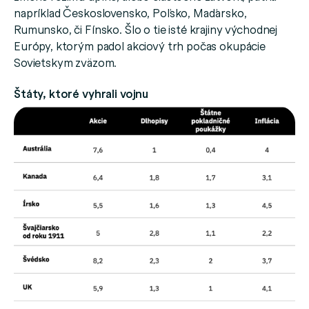
napríklad Československo, Poľsko, Maďarsko,
Rumunsko, či Fínsko. Šlo o tie isté krajiny východnej
Európy, ktorým padol akciový trh počas okupácie
Sovietskym zväzom.
Štáty, ktoré vyhrali vojnu