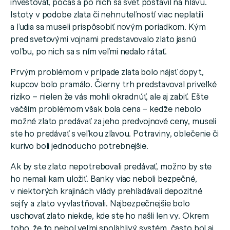
investovať, počas a po nich sa svet postavil na hlavu.
Istoty v podobe zlata či nehnuteľností viac neplatili
a ľudia sa museli prispôsobiť novým poriadkom. Kým
pred svetovými vojnami predstavovalo zlato jasnú
voľbu, po nich sa s ním veľmi nedalo rátať.
Prvým problémom v prípade zlata bolo nájsť dopyt,
kupcov bolo pramálo. Čierny trh predstavoval priveľké
riziko – nielen že vás mohli okradnúť, ale aj zabiť. Ešte
väčším problémom však bola cena – keďže nebolo
možné zlato predávať za jeho predvojnové ceny, museli
ste ho predávať s veľkou zľavou. Potraviny, oblečenie či
kurivo boli jednoducho potrebnejšie.
Ak by ste zlato nepotrebovali predávať, možno by ste
ho nemali kam uložiť. Banky viac neboli bezpečné,
v niektorých krajinách vlády prehľadávali depozitné
sejfy a zlato vyvlastňovali. Najbezpečnejšie bolo
uschovať zlato niekde, kde ste ho našli len vy. Okrem
toho, že to nebol veľmi spoľahlivý systém, často bol aj