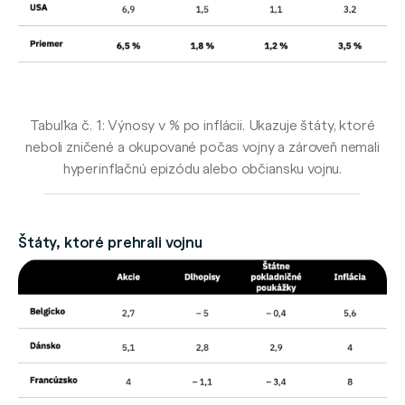
Tabuľka č. 1: Výnosy v % po inflácii. Ukazuje štáty, ktoré
neboli zničené a okupované počas vojny a zároveň nemali
hyperinflačnú epizódu alebo občiansku vojnu.
Štáty, ktoré prehrali vojnu