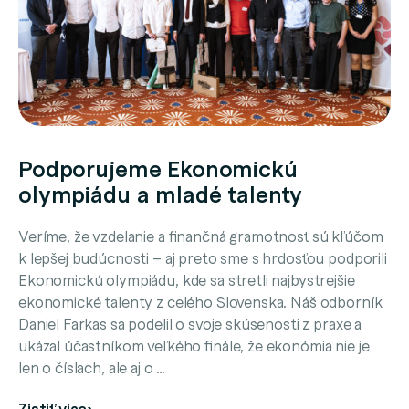
Podporujeme Ekonomickú
olympiádu a mladé talenty
Veríme, že vzdelanie a finančná gramotnosť sú kľúčom
k lepšej budúcnosti – aj preto sme s hrdosťou podporili
Ekonomickú olympiádu, kde sa stretli najbystrejšie
ekonomické talenty z celého Slovenska. Náš odborník
Daniel Farkas sa podelil o svoje skúsenosti z praxe a
ukázal účastníkom veľkého finále, že ekonómia nie je
len o číslach, ale aj o …
Zistiť viac