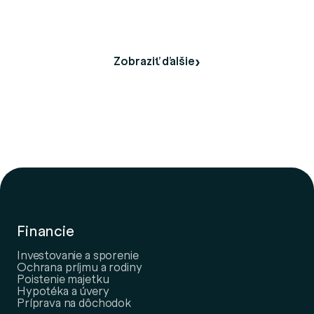
Zobraziť ďalšie
Financie
Investovanie a sporenie
Ochrana príjmu a rodiny
Poistenie majetku
Hypotéka a úvery
Príprava na dôchodok