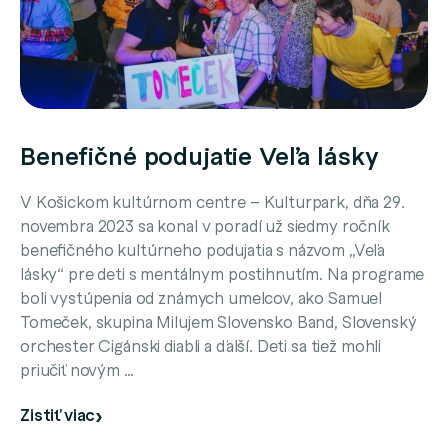
Benefičné podujatie Veľa lásky
V Košickom kultúrnom centre – Kulturpark, dňa 29.
novembra 2023 sa konal v poradí už siedmy ročník
benefičného kultúrneho podujatia s názvom „Veľa
lásky“ pre deti s mentálnym postihnutím. Na programe
boli vystúpenia od známych umelcov, ako Samuel
Tomeček, skupina Milujem Slovensko Band, Slovenský
orchester Cigánski diabli a ďalší. Deti sa tiež mohli
priučiť novým …
Zistiť viac