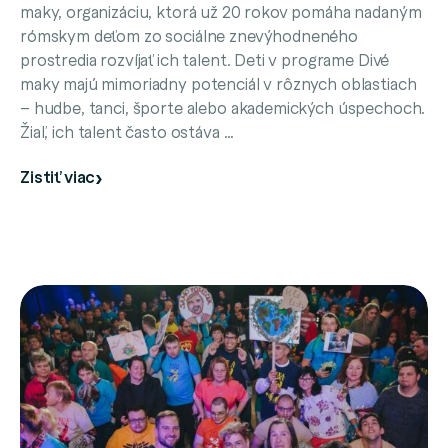
maky, organizáciu, ktorá už 20 rokov pomáha nadaným
rómskym deťom zo sociálne znevýhodneného
prostredia rozvíjať ich talent. Deti v programe Divé
maky majú mimoriadny potenciál v rôznych oblastiach
– hudbe, tanci, športe alebo akademických úspechoch.
Žiaľ, ich talent často ostáva …
Zistiť viac