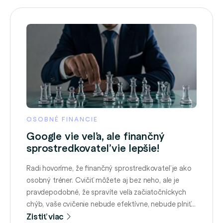
OSOBNÉ FINANCIE
Google vie veľa, ale finančný
sprostredkovateľ vie lepšie!
Radi hovoríme, že finančný sprostredkovateľ je ako
osobný tréner. Cvičiť môžete aj bez neho, ale je
pravdepodobné, že spravíte veľa začiatočníckych
chýb, vaše cvičenie nebude efektívne, nebude plniť
vaše očakávania a môžete si vybudovať zlé návyky.
Zistiť viac