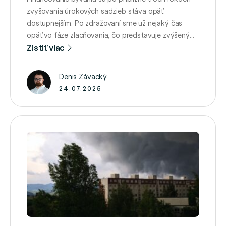
zvyšovania úrokových sadzieb stáva opäť
dostupnejším. Po zdražovaní sme už nejaký čas
opäť vo fáze zlacňovania, čo predstavuje zvýšený
dopyt po hypotékach a rastúcu chuť ľudí riešiť
Zistiť viac
vlastné bývanie. Dôsledkom je aj konkurenčný boj
jednotlivých bánk, ktoré chcú prilákať klientov na
Denis Závacký
svoju stranu. Hypotéka nemusí znamenať len nové …
24.07.2025