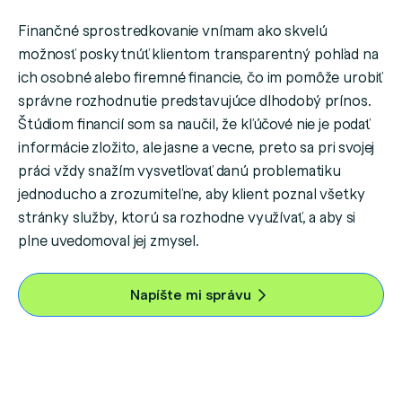
Finančné sprostredkovanie vnímam ako skvelú
možnosť poskytnúť klientom transparentný pohľad na
ich osobné alebo firemné financie, čo im pomôže urobiť
správne rozhodnutie predstavujúce dlhodobý prínos.
Štúdiom financií som sa naučil, že kľúčové nie je podať
informácie zložito, ale jasne a vecne, preto sa pri svojej
práci vždy snažím vysvetľovať danú problematiku
jednoducho a zrozumiteľne, aby klient poznal všetky
stránky služby, ktorú sa rozhodne využívať, a aby si
plne uvedomoval jej zmysel.
Napíšte mi správu