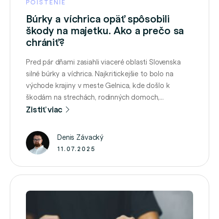
POISTENIE
Búrky a víchrica opäť spôsobili
škody na majetku. Ako a prečo sa
chrániť?
Pred pár dňami zasiahli viaceré oblasti Slovenska
silné búrky a víchrica. Najkritickejšie to bolo na
východe krajiny v meste Gelnica, kde došlo k
škodám na strechách, rodinných domoch,
záhradách aj zaparkovaných vozidlách. Silný vietor s
Zistiť viac
dažďom strhával strešné krytiny, prevracal altánky a
skleníky, vyvracal stromy, ktoré padali na cesty,
Denis Závacký
ploty a niekde aj na domy …
11.07.2025