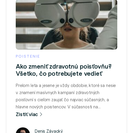
POISTENIE
Ako zmeniť zdravotnú poisťovňu?
Všetko, čo potrebujete vedieť
Prelom leta a jesene je vždy obdobie, ktoré sa nesie
v znamení masívnych kampaní zdravotných
poisťovní s cieľom zaujať čo najviac súčasných, a
hlavne nových poistencov. V súčasnosti na
Slovensku pôsobia 3 zdravotné poisťovne:
Zistiť viac
Rozhodnúť sa pre jednu z nich môžete najneskôr do
30. 9. 2023. Zdravotnú poisťovňu od januára 2024
Denis Závacký