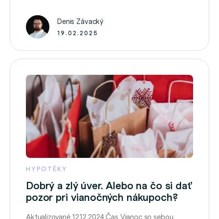
S trénerom je pravdepodobnosť úspechu oveľa
vyššia. Podobné to je aj s finančnými
Denis Závacký
sprostredkovateľmi. Informácie nie sú všetko
19.02.2025
Žijeme …
HYPOTÉKY
Dobrý a zlý úver. Alebo na čo si dať
pozor pri vianočných nákupoch?
Aktualizované 12.12.2024 Čas Vianoc so sebou