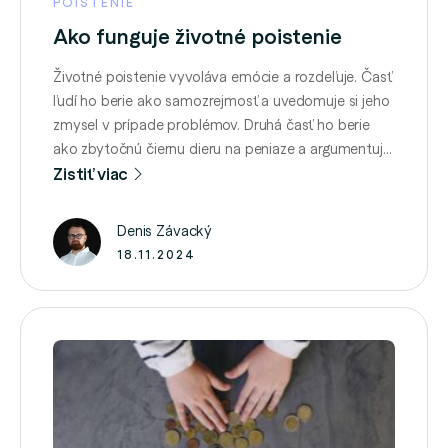
POISTENIE
Ako funguje životné poistenie
Životné poistenie vyvoláva emócie a rozdeľuje. Časť
ľudí ho berie ako samozrejmosť a uvedomuje si jeho
zmysel v prípade problémov. Druhá časť ho berie
ako zbytočnú čiernu dieru na peniaze a argumentuje
zlými skúsenosťami. V skutočnosti môžu mať
Zistiť viac
pravdu oba tábory – kľúčovým je totiž typ
životného poistenia a jeho nastavenie. Nie je
Denis Závacký
poistenie ako …
18.11.2024