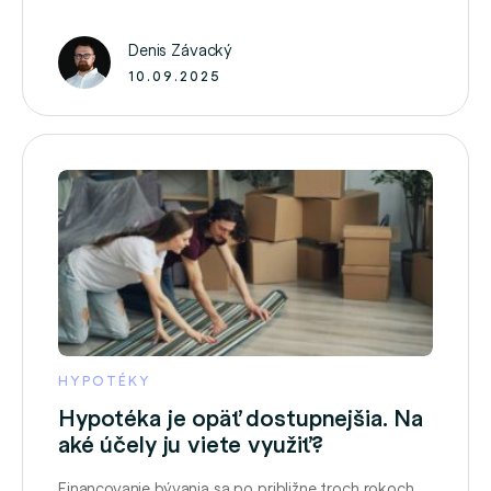
ako 30 rokov. Horší od nás sú už len Chorváti s
vekovým priemerom 32 rokov. Priemerný európsky
Denis Závacký
vek opustenia rodného …
10.09.2025
HYPOTÉKY
Hypotéka je opäť dostupnejšia. Na
aké účely ju viete využiť?
Financovanie bývania sa po približne troch rokoch