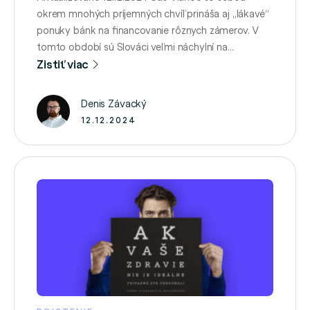
okrem mnohých príjemných chvíľ prináša aj „lákavé“
ponuky bánk na financovanie rôznych zámerov. V
tomto období sú Slováci veľmi náchylní na
využívanie spotrebiteľských úverov s cieľom, ktorý
Zistiť viac
sa z krátkodobého hľadiska môže zdať skvelý, no
neskôr ich môže dobehnúť. Reč je o úveroch na
Denis Závacký
darčeky, no okrem toho sa …
12.12.2024