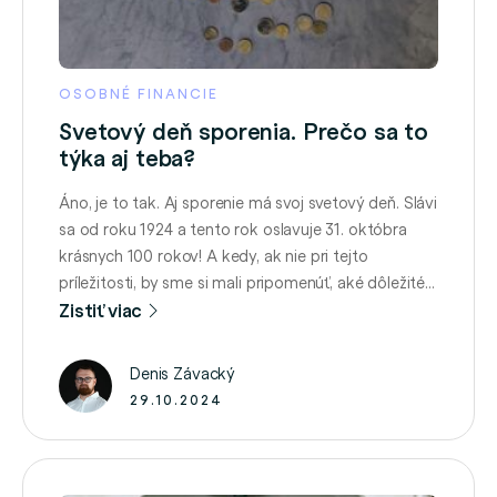
OSOBNÉ FINANCIE
Svetový deň sporenia. Prečo sa to
týka aj teba?
Áno, je to tak. Aj sporenie má svoj svetový deň. Slávi
sa od roku 1924 a tento rok oslavuje 31. októbra
krásnych 100 rokov! A kedy, ak nie pri tejto
príležitosti, by sme si mali pripomenúť, aké dôležité
je sporiť a vytvárať si finančnú rezervu? Budovanie
Zistiť viac
rezerv či majetku sa totiž týka úplne každého z …
Denis Závacký
29.10.2024