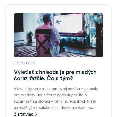
HYPOTÉKY
Vyletieť z hniezda je pre mladých
čoraz ťažšie. Čo s tým?
Vlastné bývanie nie je samozrejmosťou – naopak,
pre mladých ľudí je čoraz nedostupnejšie. V
súčasnosti sa Slováci v rámci eureópskych krajín
umiestňujú v rebríčkoch na druhom mieste od
konca, rodičov opúšťame v priemernom veku viac
Zistiť viac