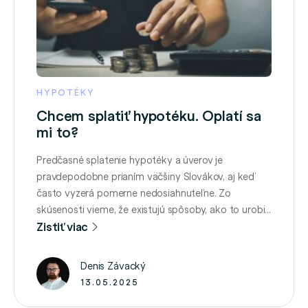
HYPOTÉKY
Chcem splatiť hypotéku. Oplatí sa
mi to?
Predčasné splatenie hypotéky a úverov je
pravdepodobne prianím väčšiny Slovákov, aj keď
často vyzerá pomerne nedosiahnuteľne. Zo
skúsenosti vieme, že existujú spôsoby, ako to urobiť
aj bez výhry v športke či dedičstva. Otázkou však
Zistiť viac
zostáva, či sa to naozaj oplatí. Cudzie peniaze sú
vždy lacnejšie V prvom rade treba mať na pamäti,
Denis Závacký
že cudzie peniaze …
13.05.2025