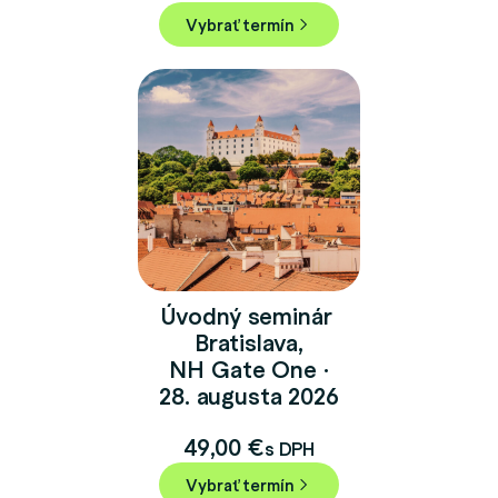
Vybrať termín
Úvodný seminár
Bratislava,
NH Gate One ·
28. augusta 2026
49,00
€
s DPH
Vybrať termín