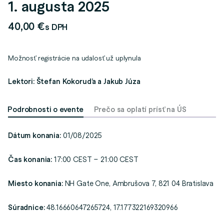
1. augusta 2025
40,00
€
s DPH
Možnosť registrácie na udalosť už uplynula
Lektori: Štefan Kokoruďa a Jakub Júza
Podrobnosti o evente
Prečo sa oplatí prísť na ÚS
Dátum konania:
01/08/2025
Čas konania:
17:00 CEST – 21:00 CEST
Miesto konania:
NH Gate One, Ambrušova 7, 821 04 Bratislava
Súradnice:
48.16660647265724, 17.177322169320966