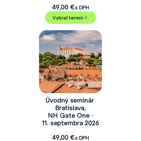
49,00
€
s DPH
Vybrať termín
Úvodný seminár
Bratislava,
NH Gate One ·
11. septembra 2026
49,00
€
s DPH