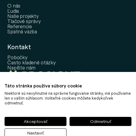
O nás
Ľudia
Naše projekty
Tlačové správy
Referencie
Spätná väzba
Kontakt
Pobočky
Často kladené otázky
Napíšte nám
Táto stránka používa súbory cookie
Niektoré sú nevyhnutné na správne fungovanie stránky, iné používame
Copyright © 2026, PROSIGHT Slovensko, a.s.
len s vaším súhlasom. Voliteľné cookies môžete kedykoľvek
odmietnuť.
Nastavenie cookies
Informácia o spracovaní osobných údajov
Informácie k udržateľnosti
Akceptovať
Odmietnuť
Politika vybavovania sťažností
Obchodné podmienky
Nastaviť
Môj účet