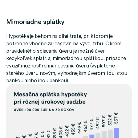
Mimoriadne splátky
Hypotéka je behom na dlhé trate, pri ktorom je
potrebné vhodne zareagovať na vývoj trhu. Okrem
pravidelného splácania úveru je možné úver
kedykoľvek splatiť aj mimoriadnou splátkou, prípadne
využiť možnosť refinancovania úveru (vyplatenie
starého úveru novým, výhodnejším úverom tou istou
bankou alebo inou bankou).