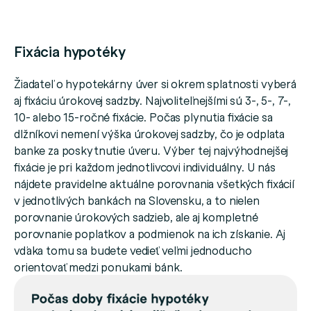
Fixácia hypotéky
Žiadateľ o hypotekárny úver si okrem splatnosti vyberá
aj fixáciu úrokovej sadzby. Najvoliteľnejšími sú 3-, 5-, 7-,
10- alebo 15-ročné fixácie. Počas plynutia fixácie sa
dlžníkovi nemení výška úrokovej sadzby, čo je odplata
banke za poskytnutie úveru. Výber tej najvýhodnejšej
fixácie je pri každom jednotlivcovi individuálny. U nás
nájdete pravidelne aktuálne porovnania všetkých fixácií
v jednotlivých bankách na Slovensku, a to nielen
porovnanie úrokových sadzieb, ale aj kompletné
porovnanie poplatkov a podmienok na ich získanie. Aj
vďaka tomu sa budete vedieť veľmi jednoducho
orientovať medzi ponukami bánk.