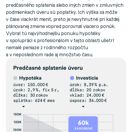
predčasného splatenia alebo iných zmien v zmluvných
podmienkach úveru sú poplatky. Ich výška sa môže
v čase viackrát meniť, preto je nevyhnutné pri každej
plánovanej zmene vopred porovnať viacero ponúk.
Vybrať tú najvýhodnejšiu ponuku hypotéky
v spolupráci s profesionálom v tejto oblasti ušetrí
nemalé peniaze z rodinného rozpočtu
a v neposlednom rade aj množstvo času.