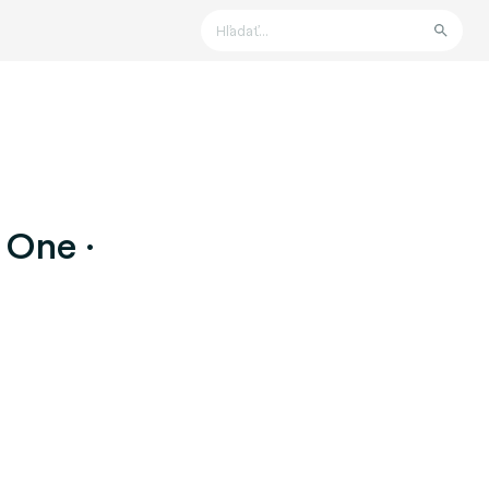
Hľadať
 One ·