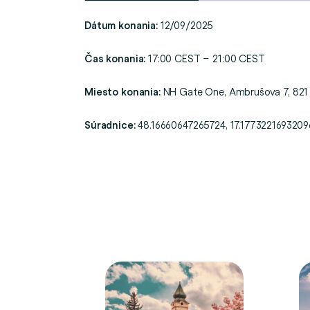
Dátum konania:
12/09/2025
Čas konania:
17:00 CEST – 21:00 CEST
Miesto konania:
NH Gate One, Ambrušova 7, 821 
Súradnice:
48.16660647265724, 17.1773221693209