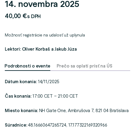
14. novembra 2025
40,00
€
s DPH
Možnosť registrácie na udalosť už uplynula
Lektori: Oliver Korbaš a Jakub Júza
Podrobnosti o evente
Prečo sa oplatí prísť na ÚS
Dátum konania:
14/11/2025
Čas konania:
17:00 CET – 21:00 CET
Miesto konania:
NH Gate One, Ambrušova 7, 821 04 Bratislava
Súradnice:
48.16660647265724, 17.177322169320966