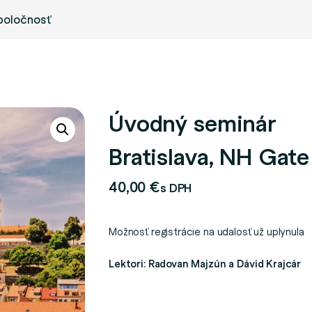
poločnosť
Úvodný seminár
Bratislava, NH Gate
40,00
€
s DPH
Možnosť registrácie na udalosť už uplynula
Lektori: Radovan Majzún a Dávid Krajcár