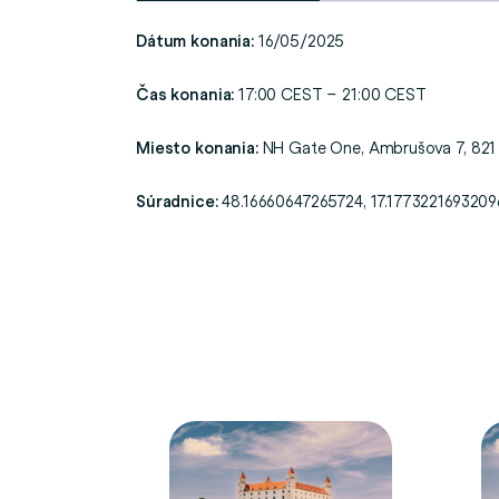
Dátum konania:
16/05/2025
Čas konania:
17:00 CEST – 21:00 CEST
Miesto konania:
NH Gate One, Ambrušova 7, 821 
Súradnice:
48.16660647265724, 17.1773221693209