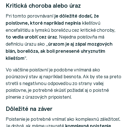
Kritická choroba alebo úraz
Pri tomto porovnávaní
je dôležité dodať, že
poisťovne, ktoré napríklad neplnia
kliešťovú
encefalitídu a lymskú boreliózu cez kritické choroby,
to vedia urobiť cez úraz
. Nejedna poisťovňa má
definíciu úrazu ako ,,
úrazom je aj zápal mozgových
blán, borelióza, ak boli prenesené uhryznutím
kliešťom
“.
Vo väčšine poisťovní je podobne vnímaná ako
poúrazový stav aj napríklad besnota. Ak by ste sa preto
stretli s negatívnou odpoveďou zo strany vašej
poisťovne, je potrebné skúsiť požiadať aj o poistné
plnenie z úrazových pripoistení.
Dôležité na záver
Poistenie je potrebné vnímať ako komplexnú záležitosť.
Je dobré, ak máme uzavreté
komplexné poistenie
,