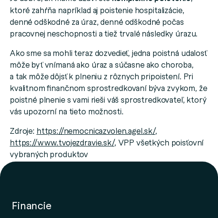
ktoré zahŕňa napríklad aj poistenie hospitalizácie,
denné odškodné za úraz, denné odškodné počas
pracovnej neschopnosti a tiež trvalé následky úrazu.
Ako sme sa mohli teraz dozvedieť, jedna poistná udalosť
môže byť vnímaná ako úraz a súčasne ako choroba,
a tak môže dôjsť k plneniu z rôznych pripoistení. Pri
kvalitnom finančnom sprostredkovaní býva zvykom, že
poistné plnenie s vami rieši váš sprostredkovateľ, ktorý
vás upozorní na tieto možnosti.
Zdroje:
https://nemocnicazvolen.agel.sk/
,
https://www.tvojezdravie.sk/
, VPP všetkých poisťovní
vybraných produktov
Zdroj titulného obrázka: Canva
Financie