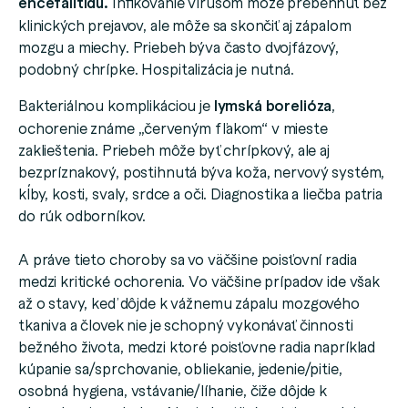
encefalitídu.
Infikovanie vírusom môže prebehnúť bez
klinických prejavov, ale môže sa skončiť aj zápalom
mozgu a miechy. Priebeh býva často dvojfázový,
podobný chrípke. Hospitalizácia je nutná.
Bakteriálnou komplikáciou je
lymská borelióza
,
ochorenie známe „červeným fľakom“ v mieste
zaklieštenia. Priebeh môže byť chrípkový, ale aj
bezpríznakový, postihnutá býva koža, nervový systém,
kĺby, kosti, svaly, srdce a oči. Diagnostika a liečba patria
do rúk odborníkov.
A práve tieto choroby sa vo väčšine poisťovní radia
medzi kritické ochorenia. Vo väčšine prípadov ide však
až o stavy, keď dôjde k vážnemu zápalu mozgového
tkaniva a človek nie je schopný vykonávať činnosti
bežného života, medzi ktoré poisťovne radia napríklad
kúpanie sa/sprchovanie, obliekanie, jedenie/pitie,
osobná hygiena, vstávanie/líhanie, čiže dôjde k