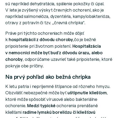
sú napríklad dehydratácia, spálenie pokožky či úpal.
V lete je zvýšený výskyt črevných ochorení, ako je
napríklad salmonelóza, dyzentéria, kampylobakterióza,
otravy z potravín či tzv. „črevná chrípka“.
Práve pri týchto ochoreniach môže dôjsť
k
hospitalizácii z dôvodu choroby
,čo je bežné
pripoistenie pri životnom poistení.
Hospitalizácia
v nemocnici môže byť buď z dôvodu úrazu, alebo
choroby
, odporúčame uzavrieť také pripoistenie, ktoré
pokryje obe príčiny.
Na prvý pohľad ako bežná chrípka
K letu patria i nepríjemné štípance od rôzneho hmyzu.
Obzvlášť nebezpečné môže byť
uštipnutie kliešťom
,
ktoré môže spôsobiť vírusové alebo bakteriálne
ochorenie.
Medzi typické
ochorenia prenášané
kliešťami
radíme lymskú boreliózu či kliešťovú