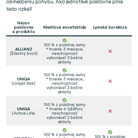
obmedzeniu pohybu. Ako jednotlivé poisťovne plnia
tieto riziká?
Názov
poisťovne
Kliešťová encefalitída
Lymská borelióza
a produktu
100 % z poistnej sumy
ALLIANZ
* trvanie 3 mesiace,
(Šťastný život)
neschopnosť
vykonávať 3 bežné
aktivity
100 % z poistnej sumy
UNIQA
* trvanie 3 mesiace,
(Uniqát Risk)
neschopnosť
vykonávať 3 bežné
aktivity
100 % z poistnej sumy
UNIQA
* trvanie 6 týždňov,
(Active Life)
neschopnosť
vykonávať 2 bežné
aktivity
100 % z poistnej sumy
100 % z poistnej