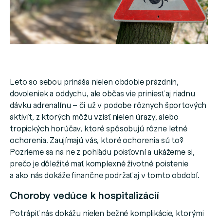
Leto so sebou prináša nielen obdobie prázdnin,
dovoleniek a oddychu, ale občas vie priniesť aj riadnu
dávku adrenalínu – či už v podobe rôznych športových
aktivít, z ktorých môžu vzísť nielen úrazy, alebo
tropických horúčav, ktoré spôsobujú rôzne letné
ochorenia. Zaujímajú vás, ktoré ochorenia sú to?
Pozrieme sa na ne z pohľadu poisťovní a ukážeme si,
prečo je dôležité mať komplexné životné poistenie
a ako nás dokáže finančne podržať aj v tomto období.
Choroby vedúce k hospitalizácií
Potrápiť nás dokážu nielen bežné komplikácie, ktorými