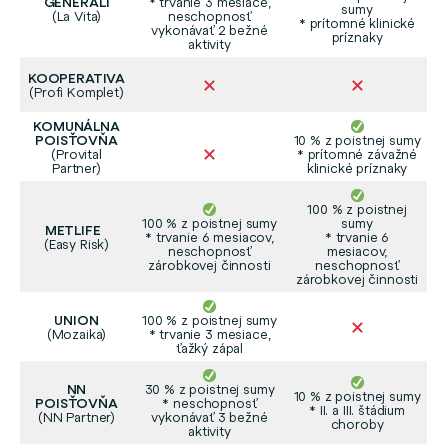
GENERALI
* trvanie 3 mesiace,
sumy
(La Vita)
neschopnosť
* prítomné klinické
vykonávať 2 bežné
príznaky
aktivity
KOOPERATIVA
(Profi Komplet)
KOMUNÁLNA
POISŤOVŇA
10 % z poistnej sumy
(Provital
* prítomné závažné
Partner)
klinické príznaky
100 % z poistnej
100 % z poistnej sumy
sumy
METLIFE
* trvanie 6 mesiacov,
* trvanie 6
(Easy Risk)
neschopnosť
mesiacov,
zárobkovej činnosti
neschopnosť
zárobkovej činnosti
UNION
100 % z poistnej sumy
(Mozaika)
* trvanie 3 mesiace,
ťažký zápal
NN
30 % z poistnej sumy
10 % z poistnej sumy
POISŤOVŇA
* neschopnosť
* II. a III. štádium
(NN Partner)
vykonávať 3 bežné
choroby
aktivity