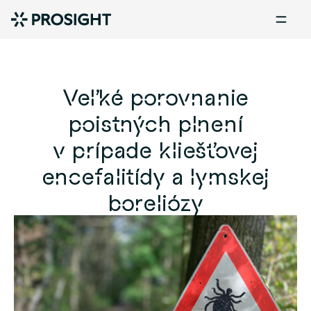
Veľké porovnanie
poistných plnení
v prípade kliešťovej
encefalitídy a lymskej
boreliózy