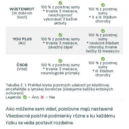
100 % z poistnej sumy
WÜSTENROT
100 % z poistnej
* trvanie 3 mesiace,
(W dobrom
sumy
neschopnosť
život)
* II. a III. štádium
vykonávať 3 bežné
choroby
aktivity
100 % z poistnej
YOU PLUS
100 % z poistnej sumy
sumy
(4U)
* trvanie 3 mesiace,
* neskoré štádium
závažný zápal
choroby, trvanie
liečby 12 mesiacov
100 % z poistnej
ČSOB
100 % z poistnej sumy
sumy
(Vital)
* trvanie 3 mesiace,
* III. štádium
neurologické príznaky
choroby
Tabuľka č. 1: Prehľad krytia poistných udalostí pri kliešťovej
encefalitíde a lymskej borelióze (sledujeme balíčky kritických
ochorení)
Legenda:
– Áno
– Nie
Ako môžeme sami vidieť, poisťovne majú nastavené
Všeobecné poistné podmienky rôzne a ku každému
riziku sa vedia postaviť rozdielne.