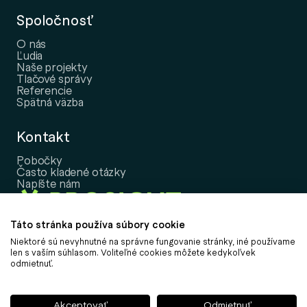
Spoločnosť
O nás
Ľudia
Naše projekty
Tlačové správy
Referencie
Spätná väzba
Kontakt
Pobočky
Často kladené otázky
Napíšte nám
Táto stránka používa súbory cookie
Niektoré sú nevyhnutné na správne fungovanie stránky, iné používame
Copyright © 2026, PROSIGHT Slovensko, a.s.
len s vaším súhlasom. Voliteľné cookies môžete kedykoľvek
odmietnuť.
Nastavenie cookies
Informácia o spracovaní osobných údajov
Informácie k udržateľnosti
Akceptovať
Odmietnuť