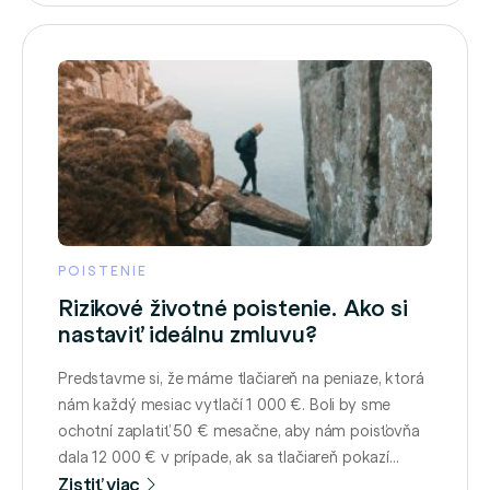
POISTENIE
Rizikové životné poistenie. Ako si
nastaviť ideálnu zmluvu?
Predstavme si, že máme tlačiareň na peniaze, ktorá
nám každý mesiac vytlačí 1 000 €. Boli by sme
ochotní zaplatiť 50 € mesačne, aby nám poisťovňa
dala 12 000 € v prípade, ak sa tlačiareň pokazí
a začne znova fungovať až o rok? Odpovedať si
Zistiť viac