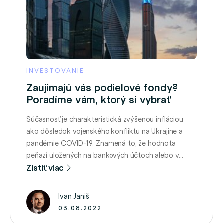
INVESTOVANIE
Zaujímajú vás podielové fondy?
Poradíme vám, ktorý si vybrať
Súčasnosť je charakteristická zvýšenou infláciou
ako dôsledok vojenského konfliktu na Ukrajine a
pandémie COVID-19. Znamená to, že hodnota
peňazí uložených na bankových účtoch alebo v
hotovosti doma bude klesať a množstvo tovarov,
Zistiť viac
ktoré si budeme môcť v horizonte pár rokov kúpiť
za rovnakú sumu, sa znižuje. Podielové fondy sú
Ivan Janiš
investičným nástrojom, ktorý nám s výnosom
03.08.2022
niekoľkých …