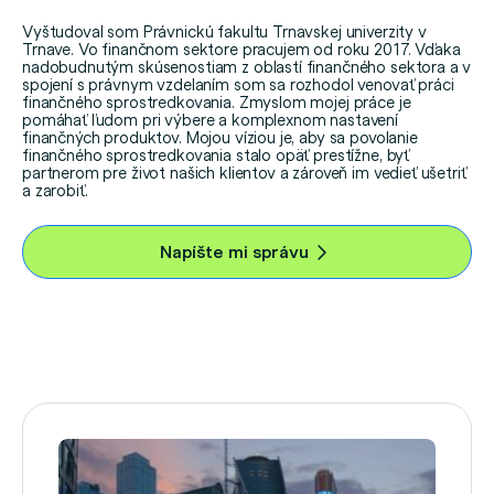
Vyštudoval som Právnickú fakultu Trnavskej univerzity v
Trnave. Vo finančnom sektore pracujem od roku 2017. Vďaka
nadobudnutým skúsenostiam z oblastí finančného sektora a v
spojení s právnym vzdelaním som sa rozhodol venovať práci
finančného sprostredkovania. Zmyslom mojej práce je
pomáhať ľudom pri výbere a komplexnom nastavení
finančných produktov. Mojou víziou je, aby sa povolanie
finančného sprostredkovania stalo opäť prestížne, byť
partnerom pre život našich klientov a zároveň im vedieť ušetriť
a zarobiť.
Napíšte mi správu