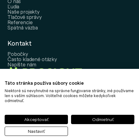
O nás
Ľudia
Naše projekty
Tlačové správy
Referencie
Spätná väzba
Kontakt
Pobočky
Často kladené otázky
Napíšte nám
Táto stránka používa súbory cookie
Niektoré sú nevyhnutné na správne fungovanie stránky, iné používame
Copyright © 2026, PROSIGHT Slovensko, a.s.
len s vaším súhlasom. Voliteľné cookies môžete kedykoľvek
odmietnuť.
Nastavenie cookies
Informácia o spracovaní osobných údajov
Informácie k udržateľnosti
Akceptovať
Odmietnuť
Politika vybavovania sťažností
Obchodné podmienky
Nastaviť
Môj účet