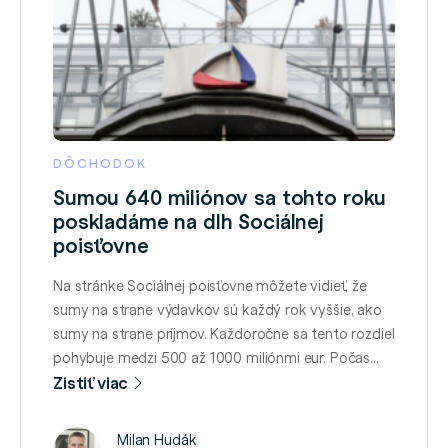
DÔCHODOK
Sumou 640 miliónov sa tohto roku
poskladáme na dlh Sociálnej
poisťovne
Na stránke Sociálnej poisťovne môžete vidieť, že
sumy na strane výdavkov sú každý rok vyššie, ako
sumy na strane príjmov. Každoročne sa tento rozdiel
pohybuje medzi 500 až 1000 miliónmi eur. Počas
posledných 10 rokov (2006-2015) je priemerný
Zistiť viac
deficit fondu starobného dôchodkového poistenia
na úrovni 755 mil. eur ročne.1 Viď grafy na konci
Milan Hudák