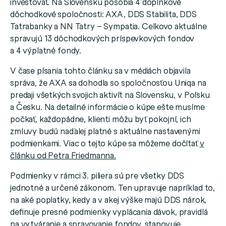
investovať. Na Slovensku pôsobia 4 doplnkové
dôchodkové spoločnosti: AXA, DDS Stabilita, DDS
Tatrabanky a NN Tatry – Sympatia. Celkovo aktuálne
spravujú 13 dôchodkových príspevkových fondov
a 4 výplatné fondy.
V čase písania tohto článku sa v médiách objavila
správa, že AXA sa dohodla so spoločnosťou Uniqa na
predaji všetkých svojich aktivít na Slovensku, v Poľsku
a Česku. Na detailné informácie o kúpe ešte musíme
počkať, každopádne, klienti môžu byť pokojní, ich
zmluvy budú naďalej platné s aktuálne nastavenými
podmienkami. Viac o tejto kúpe sa môžeme dočítať
v
článku od Petra Friedmanna.
Podmienky v rámci 3. piliera sú pre všetky DDS
jednotné a určené zákonom. Ten upravuje napríklad to,
na aké poplatky, kedy a v akej výške majú DDS nárok,
definuje presné podmienky vyplácania dávok, pravidlá
na vytváranie a spravovanie fondov, stanovuje