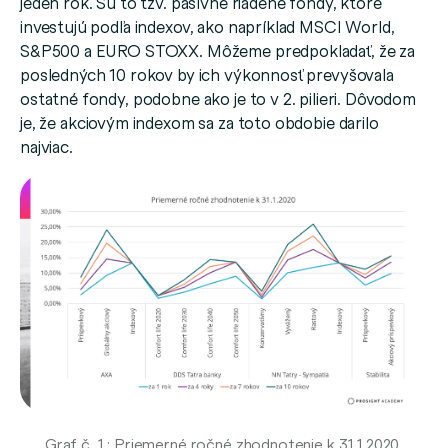
jeden rok. Sú to tzv. pasívne riadené fondy, ktoré
investujú podľa indexov, ako napríklad MSCI World,
S&P500 a EURO STOXX. Môžeme predpokladať, že za
posledných 10 rokov by ich výkonnosť prevyšovala
ostatné fondy, podobne ako je to v 2. pilieri. Dôvodom
je, že akciovým indexom sa za toto obdobie darilo
najviac.
Graf č. 1 : Priemerné ročné zhodnotenie k 31.1.2020