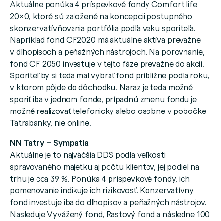
Aktuálne ponúka 4 príspevkové fondy Comfort life
20×0, ktoré sú založené na koncepcii postupného
skonzervatívňovania portfólia podľa veku sporiteľa.
Napríklad fond CF2020 má aktuálne aktíva prevažne
v dlhopisoch a peňažných nástrojoch. Na porovnanie,
fond CF 2050 investuje v tejto fáze prevažne do akcií.
Sporiteľ by si teda mal vybrať fond približne podľa roku,
v ktorom pôjde do dôchodku. Naraz je teda možné
sporiť iba v jednom fonde, prípadnú zmenu fondu je
možné realizovať telefonicky alebo osobne v pobočke
Tatrabanky, nie online.
NN Tatry – Sympatia
Aktuálne je to najväčšia DDS podľa veľkosti
spravovaného majetku aj počtu klientov, jej podiel na
trhu je cca 39 %. Ponúka 4 príspevkové fondy, ich
pomenovanie indikuje ich rizikovosť. Konzervatívny
fond investuje iba do dlhopisov a peňažných nástrojov.
Nasleduje Vyvážený fond, Rastový fond a následne 100