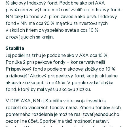
% akciový Indexový fond. Podobne ako pri AXA
považujem za výhodu možnosť zvoliť si aj indexový fond.
NN takýto fond v 3. pilieri zaviedla ako prvá. Indexový
fond v NN má cca 90 % majetku zainvestovaných
v akciách firiem z vyspelého sveta a cca 10 %
z rozvíjajúcich sa krajín.
Stabilita
Jej podiel na trhu je podobne ako v AXA cca 15 %.
Ponúka 2 príspevkové fondy – konzervatívnejší
Príspevkový fond s podielom akciovej zložky do 10 %
a rizikovejší Akciový príspevkový fond, kde je aktuálne
akciová zložka približne 45 %. V ponuke zatiaľ chýba
fond, ktorý by mal vyššiu akciovú zložku.
V DDS AXA, NN aj Stabilita viete svoju investíciu
rozdeliť do viacerých fondov naraz. Zmenu fondov a ich
pomerného rozdelenia je možné realizovať jednoducho
cez online účet. Sporiteľ má tiež možnosť nastaviť