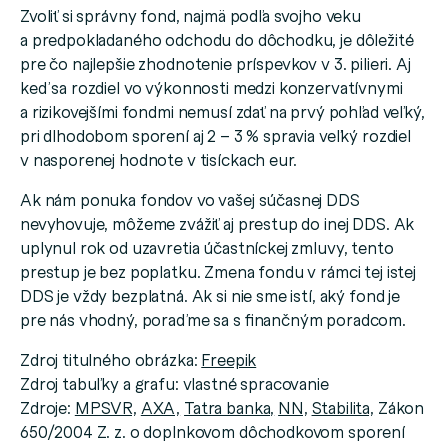
Zvoliť si správny fond, najmä podľa svojho veku
a predpokladaného odchodu do dôchodku, je dôležité
pre čo najlepšie zhodnotenie príspevkov v 3. pilieri. Aj
keď sa rozdiel vo výkonnosti medzi konzervatívnymi
a rizikovejšími fondmi nemusí zdať na prvý pohľad veľký,
pri dlhodobom sporení aj 2 – 3 % spravia veľký rozdiel
v nasporenej hodnote v tisíckach eur.
Ak nám ponuka fondov vo vašej súčasnej DDS
nevyhovuje, môžeme zvážiť aj prestup do inej DDS. Ak
uplynul rok od uzavretia účastníckej zmluvy, tento
prestup je bez poplatku. Zmena fondu v rámci tej istej
DDS je vždy bezplatná. Ak si nie sme istí, aký fond je
pre nás vhodný, poraďme sa s finančným poradcom.
Zdroj titulného obrázka:
Freepik
Zdroj tabuľky a grafu: vlastné spracovanie
Zdroje:
MPSVR,
AXA,
Tatra banka,
NN,
Stabilita,
Zákon
650/2004 Z. z. o doplnkovom dôchodkovom sporení