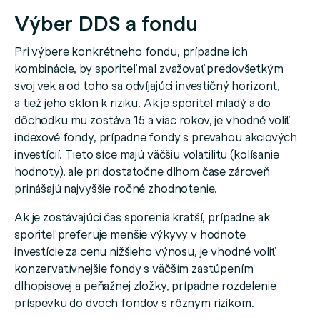
Výber DDS a fondu
Pri výbere konkrétneho fondu, prípadne ich
kombinácie, by sporiteľ mal zvažovať predovšetkým
svoj vek a od toho sa odvíjajúci investičný horizont,
a tiež jeho sklon k riziku. Ak je sporiteľ mladý a do
dôchodku mu zostáva 15 a viac rokov, je vhodné voliť
indexové fondy, prípadne fondy s prevahou akciových
investícií. Tieto síce majú väčšiu volatilitu (kolísanie
hodnoty), ale pri dostatočne dlhom čase zároveň
prinášajú najvyššie ročné zhodnotenie.
Ak je zostávajúci čas sporenia kratší, prípadne ak
sporiteľ preferuje menšie výkyvy v hodnote
investície za cenu nižšieho výnosu, je vhodné voliť
konzervatívnejšie fondy s väčším zastúpením
dlhopisovej a peňažnej zložky, prípadne rozdelenie
príspevku do dvoch fondov s rôznym rizikom.