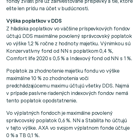
fondy zvlášť pre už zainvestované príspevky a tie, ktoré
ešte len prídu na účet v budúcnosti.
Výška poplatkov v DDS
Z hľadiska poplatkov vo väčšine príspevkových fondov
účtujú DDS maximálne povolený správcovský poplatok
vo výške 1,2 % ročne z hodnoty majetku. Výnimkou sú
Konzervatívny fond od NN s poplatkom 0,4 %,
Comfort life 2020 s 0,5 % a Indexový fond od NN s 1 %.
Poplatok za zhodnotenie majetku fondu vo výške
maximálne 10 % zo zhodnotenia voči
predchádzajúcemu maximu účtujú všetky DDS. Najmä
v prípade pasívne riadených indexových fondov nemá
tento poplatok opodstatnenie.
Vo výplatných fondoch je maximálne povolený
správcovský poplatok 0,6 %. NN a Stabilita ho účtujú
v tejto výške. AXA vo svojom výplatnom fonde účtuje
0 % a TB 0,1 %.