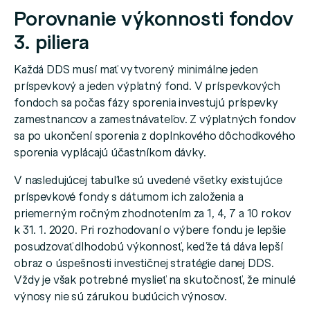
Porovnanie výkonnosti fondov
3. piliera
Každá DDS musí mať vytvorený minimálne jeden
príspevkový a jeden výplatný fond. V príspevkových
fondoch sa počas fázy sporenia investujú príspevky
zamestnancov a zamestnávateľov. Z výplatných fondov
sa po ukončení sporenia z doplnkového dôchodkového
sporenia vyplácajú účastníkom dávky.
V nasledujúcej tabuľke sú uvedené všetky existujúce
príspevkové fondy s dátumom ich založenia a
priemerným ročným zhodnotením za 1, 4, 7 a 10 rokov
k 31. 1. 2020. Pri rozhodovaní o výbere fondu je lepšie
posudzovať dlhodobú výkonnosť, keďže tá dáva lepší
obraz o úspešnosti investičnej stratégie danej DDS.
Vždy je však potrebné myslieť na skutočnosť, že minulé
výnosy nie sú zárukou budúcich výnosov.