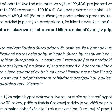
tné odrátať životné minimum vo výške 199,48€ pre jednotlivc
ráta 20% rezerva t.j. 120,104 €. Celkový priestor na splátku bu
vovať 480,416€ (čo pri súčasných podmienkach predstavuje
o príklad je platný za predpokladu, že klient nevyužíva iné ú
itu na ukazovateľ schopnosti klienta splácať úver aj v
prí
tovaní retailového úveru odporúča uistiť sa, že v prípade úver
ixovaná počas celej doby splácania úveru, by zostal limit na 
splácať úver podľa čl. V odstavca 1 zachovaný aj za predpokl
úver poskytnutý pri úrokovej sadzbe aspoň o 2 percentuálne 
 a jeho splatnosť by bola na úrovni limitov pre najdlhšiu o
II odstavca 1, pri primeranom zohľadnení predpokladu poklesu
3
kového veku klienta.”
sa týka najmä hypotekárnych úverov pretože splatnosť hypo
dov 30 rokov, pričom fixácia úrokovej sadzby je vo väčšine p
(minimálna doba fixácia je 1 rok a maximálna 10 rokov). V praxi