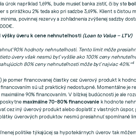
a úrok napríklad 1,69%, bude musieť banka zistiť, či by ste
bol
er s prirážkou 2% teda ako pri sadzbe 3,69%. Klient s čistou
 minima, povinnej rezervy a zohľadnenia zvýšenej sadzby dos
 000€.
el výšky úveru k cene nehnuteľnosti
(Loan to Value – LTV)
ahnuť 90% hodnoty nehnuteľnosti. Tento limit môže presiahn
 tieto úvery však nesmú byť vyššie ako 100% ceny nehnuteľno
4
sahujúcich 80% ceny nehnuteľnosti môže byť najviac 40%.“
) je pomer financovanej čiastky cez úverový produkt k hodn
financovaním sú už praktický nedostupné. Momentálne je r
 maximálne 90% financovaním. V blízkej budúcnosti je ale rozu
m poskytne
maximálne 70-80% financovanie
k hodnote nehn
vať cez iný úverový produkt alebo doplatiť z vlastných úspor
splátky úverových produktov nesmú presiahnuť spomínané lim
nenej politike týkajúcej sa hypotekárnych úverov tak môže