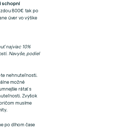
i schopní
 mzdou 800€ tak po
tane úver vo výške
uť najviac 10%
sti. Navyše, podiel
ote nehnuteľnosti.
eálne možné
mnejšie rátať s
uteľnosti. Zvyšok
, pričom musíme
ity.
me po dlhom čase