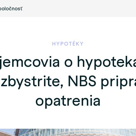
poločnosť
HYPOTÉKY
jemcovia o hypotek
zbystrite, NBS prip
opatrenia