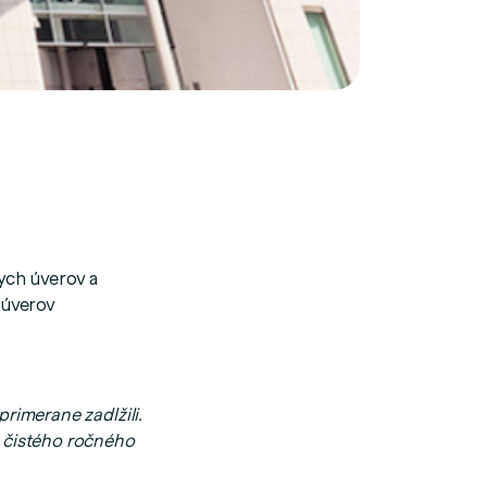
ych úverov a
 úverov
primerane zadlžili.
k čistého ročného