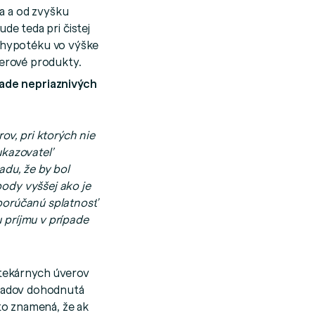
a a od zvyšku
de teda pri čistej
 hypotéku vo výške
verové produkty.
pade nepriaznivých
ov, pri ktorých nie
ukazovateľ
adu, že by bol
body vyššej ako je
dporúčanú splatnosť
 príjmu v prípade
tekárnych úverov
rípadov dohodnutá
 to znamená, že ak