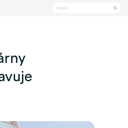
Hľadať
árny
ravuje