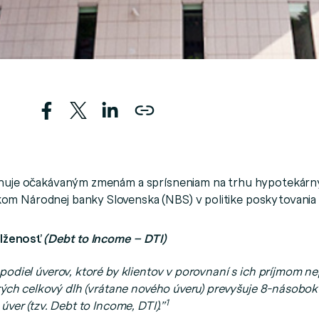
enuje očakávaným zmenám a sprísneniam na trhu hypotekárn
m Národnej banky Slovenska (NBS) v politike poskytovania
dlženosť
(Debt to Income – DTI)
podiel úverov, ktoré by klientov v porovnaní s ich príjmom ne
torých celkový dlh (vrátane nového úveru) prevyšuje 8-násobo
1
úver (tzv. Debt to Income, DTI).”