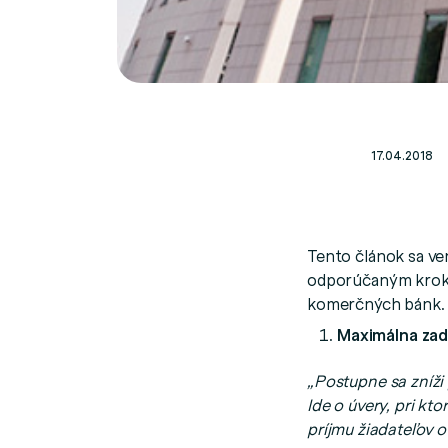
17.04.2018
Tento článok sa v
odporúčaným kroko
komerčných bánk.
Maximálna za
„Postupne sa zníži 
Ide o úvery, pri k
príjmu žiadateľov o 