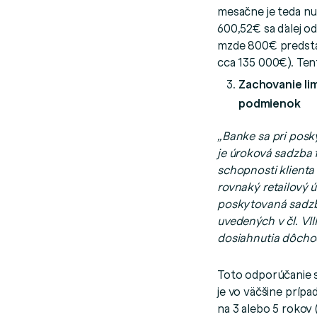
mesačne je teda nu
600,52€ sa ďalej od
mzde 800€ predsta
cca 135 000€). Tent
Zachovanie lim
podmienok
„Banke sa pri posky
je úroková sadzba f
schopnosti klienta 
rovnaký retailový 
poskytovaná sadzba
uvedených v čl. VI
dosiahnutia dôchod
Toto odporúčanie 
je vo väčšine prípa
na 3 alebo 5 rokov 