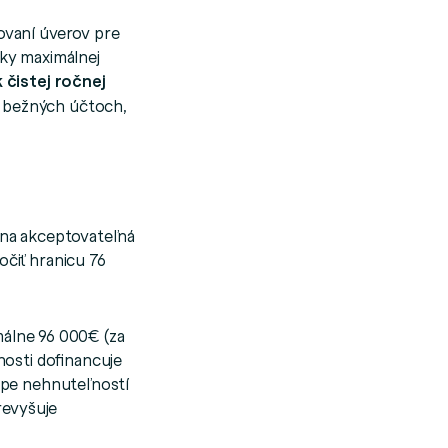
ovaní úverov pre
ky maximálnej
 čistej ročnej
a bežných účtoch,
lna akceptovateľná
čiť hranicu 76
málne 96 000€ (za
osti dofinancuje
úpe nehnuteľností
revyšuje