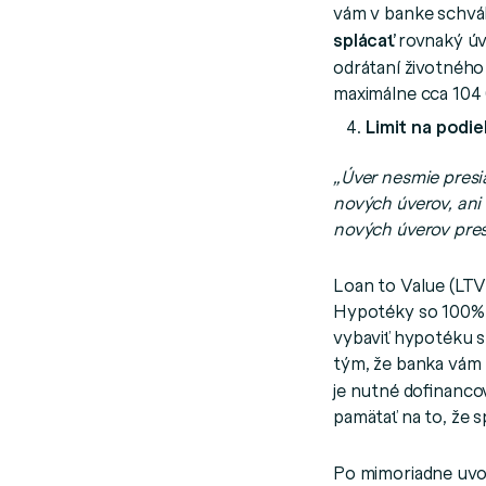
vám v banke schváli
splácať
rovnaký úv
odrátaní životného
maximálne cca 104
Limit na podi
„Úver nesmie presi
nových úverov, ani
nových úverov pre
Loan to Value (LTV
Hypotéky so 100% 
vybaviť hypotéku s
tým, že banka vá
je nutné dofinanco
pamätať na to, že 
Po mimoriadne uvoľ