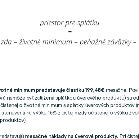
votné minimum predstavuje čiastku 199,48€
mesačne. Pov
torá nemôže byť zaťažená splátkou úverového produktu) sa od 
očistenej o životné minimum a splátky úverových produktov 
y stanovená na výšku 15% z čistej mzdy očistenej o výšku živ
produktov).
redstavujú
mesačné náklady na úverové produkty.
Pri čist