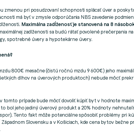
u zmenou pri posudzovaní schopnosti splácať úver a poskyt
ácnosti má byť v zmysle odporúčania NBS zavedenie podmien
dlženosti.
Maximálna zadĺženosť je stanovená na 8 násobok
maximálnej zadlženosti sa budú rátať povolené prečerpania n
ingy, spotrebné úvery a hypotekárne úvery.
amená?
ú mzdu 800€ mesačne (čistú ročnú mzdu 9 600€) jeho maximá
šetkých dlhov na úverových produktoch) nebude môcť prekro
nt v tomto prípade bude môcť dovoliť kúpiť byt v hodnote maxi
 to bol jeho jediný úverový produkt a 20% hodnoty nehnuteľn
por). Tento fakt môže potenciálne spôsobiť problémy pri k
 / Západnom Slovensku a v Košiciach, kde cena bytov bežne p
.