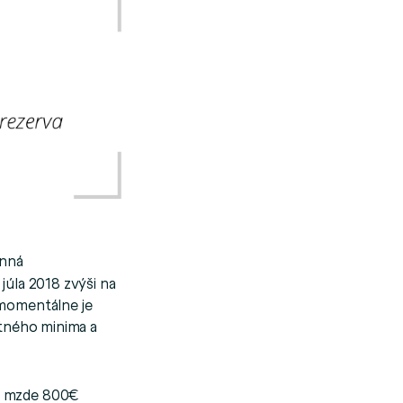
inná
júla 2018 zvýši na
(momentálne je
otného minima a
ej mzde 800€