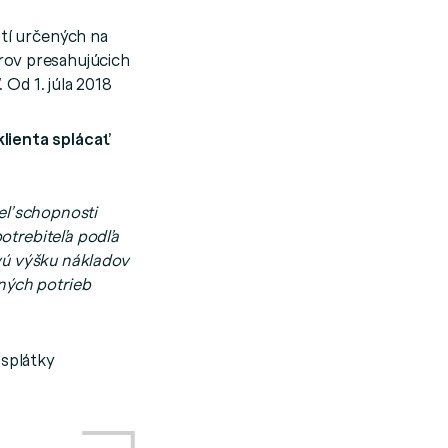
tí určených na
rov presahujúcich
 Od 1. júla 2018
lienta splácať
teľ schopnosti
otrebiteľa podľa
ovú výšku nákladov
ných potrieb
splátky