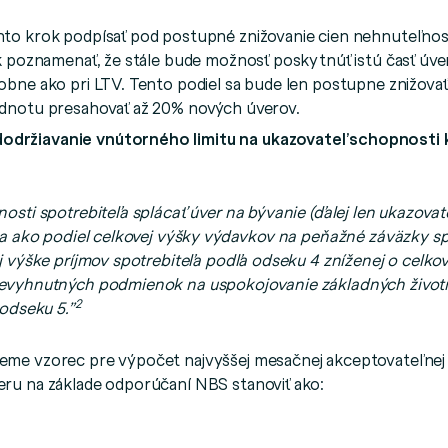
to krok podpísať pod postupné znižovanie cien nehnuteľnos
k poznamenať, že stále bude možnosť poskytnúť istú časť úve
bne ako pri LTV. Tento podiel sa bude len postupne znižovať.
dnotu presahovať až 20% nových úverov.
dodržiavanie vnútorného limitu na ukazovateľ schopnosti k
osti spotrebiteľa splácať úver na bývanie (ďalej len ukazova
ta ako podiel celkovej výšky výdavkov na peňažné záväzky sp
j výške príjmov spotrebiteľa podľa odseku 4 zníženej o celk
evyhnutných podmienok na uspokojovanie základných život
2
 odseku 5.”
me vzorec pre výpočet najvyššej mesačnej akceptovateľnej 
ru na základe odporúčaní NBS stanoviť ako: