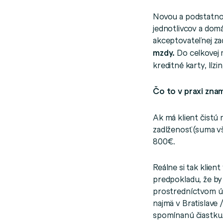
Novou a podstatno
jednotlivcov a dom
akceptovateľnej za
mzdy.
Do celkovej 
kreditné karty, líz
Čo to v praxi zn
Ak má klient čist
zadlženosť (suma v
800€.
Reálne si tak klie
predpokladu, že by
prostredníctvom ús
najmä v Bratislave
spomínanú čiastku