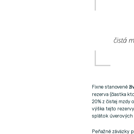
Fixne stanovené
ži
rezerva (čiastka k
20% z čistej mzdy 
výška tejto rezerv
splátok úverových 
Peňažné záväzky p