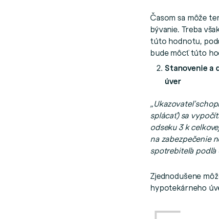
Časom sa môže ten
bývanie. Treba vša
túto hodnotu, podo
bude môcť túto ho
Stanovenie a 
úver
„Ukazovateľ schopn
splácať) sa vypočí
odseku 3 k celkove
na zabezpečenie n
spotrebiteľa podľa
Zjednodušene môže
hypotekárneho úve