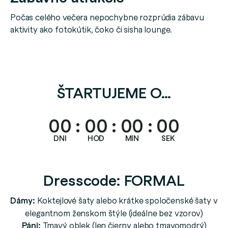
Počas celého večera nepochybne rozprúdia zábavu
aktivity ako fotokútik, čoko či sisha lounge.
ŠTARTUJEME O…
00
:
00
:
00
:
00
DNI
HOD
MIN
SEK
Dresscode: FORMAL
Dámy:
Koktejlové šaty alebo krátke spoločenské šaty v
elegantnom ženskom štýle (ideálne bez vzorov)
Páni:
Tmavý oblek (len čierny alebo tmavomodrý)