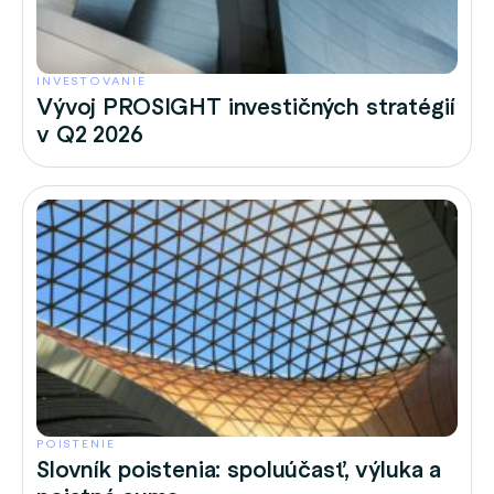
INVESTOVANIE
Vývoj PROSIGHT investičných stratégií
v Q2 2026
POISTENIE
Slovník poistenia: spoluúčasť, výluka a