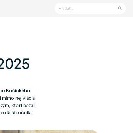
Hľadať
 2025
ho Košického
 i mimo nej vládla
ým, ktorí bežali,
a ďalší ročník!