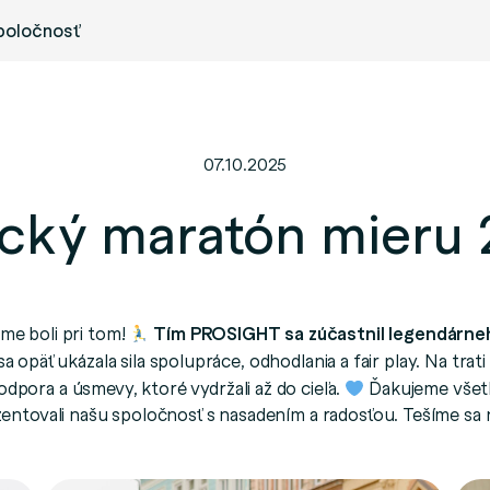
poločnosť
07.10.2025
cký maratón mieru
sme boli pri tom!
Tím PROSIGHT sa zúčastnil legendárne
sa opäť ukázala sila spolupráce, odhodlania a fair play. Na trati
odpora a úsmevy, ktoré vydržali až do cieľa.
Ďakujeme všetk
ezentovali našu spoločnosť s nasadením a radosťou. Tešíme sa n