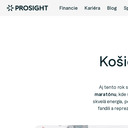
Financie
Kariéra
Blog
S
Koši
Aj tento rok 
maratónu
, kde 
skvelá energia, p
fandili a repr