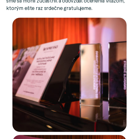
sme sa mohli zúčastniť a odovzdať ocenenia víťazom,
ktorým ešte raz srdečne gratulujeme.