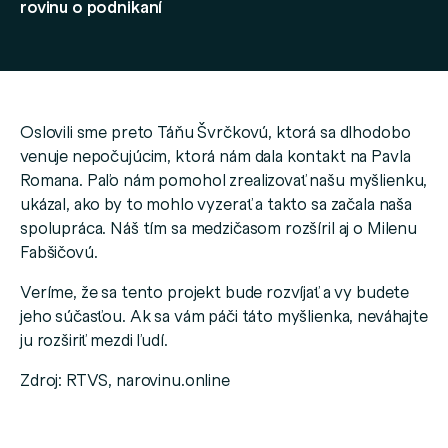
rovinu o podnikaní
Oslovili sme preto Táňu Švrčkovú, ktorá sa dlhodobo
venuje nepočujúcim, ktorá nám dala kontakt na
Pavla
Romana. Paľo nám pomohol zrealizovať našu myšlienku,
ukázal, ako by to mohlo vyzerať a takto sa začala naša
spolupráca. Náš tím sa medzičasom rozšíril aj o Milenu
Fabšičovú.
Veríme, že sa tento projekt bude rozvíjať a vy budete
jeho súčasťou. Ak sa vám páči táto myšlienka, neváhajte
ju rozširiť mezdi ľudí.
Zdroj: RTVS, narovinu.online