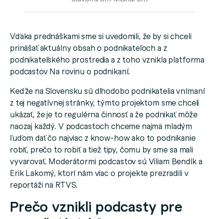
Vďaka prednáškami sme si uvedomili, že by si chceli
prinášať aktuálny obsah o podnikateľoch a z
podnikateľského prostredia a z toho vznikla platforma
podcastov Na rovinu o podnikaní.
Keďže na Slovensku sú dlhodobo podnikatelia vnímaní
z tej negatívnej stránky, týmto projektom sme chceli
ukázať, že je to regulérna činnosť a že podnikať môže
naozaj každý. V podcastoch chceme najmä mladým
ľuďom dať čo najviac z know-how ako to podnikanie
robiť, prečo to robiť a tiež tipy, čomu by sme sa mali
vyvarovať. Moderátormi podcastov sú Viliam Bendík a
Erik Lakomý, ktorí nám viac o projekte prezradili v
reportáži na RTVS.
Prečo vznikli podcasty pre