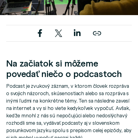
Na začiatok si môžeme
povedať niečo o podcastoch
Podcast je zvukový záznam, v ktorom človek rozpráva
o svojich názoroch, skúsenostiach alebo sa rozpráva s
inými ľudmi na konkrétne témy. Ten sa následne zavesí
na internet a vy si ho viete kedykoľvek vypočuť. Avšak,
keďže mnohí z nás sú nepočujúci alebo nedoslýchavý
rozhodli sme sa, vydávať podcasty aj v slovenskom
posunkovom jazyku spolu s prepisom celej epizódy, aby
si ich mohol vypočuť naozaj každý.