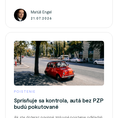
sami. Výluka označuje situáciu, na ktorú sa poistenie
nevzťahuje. Poistná suma určuje maximálnu hranicu
Matúš Engel
poistného plnenia. Pri výbere poistenia preto
21.07.2026
nestačí sledovať …
POISTENIE
Sprísňuje sa kontrola, autá bez PZP
budú pokutované
Ak ste doteraz povinné zmluvné poistenie odkladali