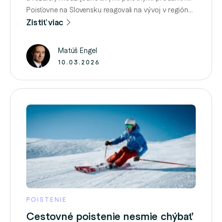
Poisťovne na Slovensku reagovali na vývoj v regióne
prijatím mimoriadnych opatrení, ktoré sa týkajú
Zistiť viac
najmä klientov, ktorí sa nachádzajú v zahraničí alebo
tam mali plánovanú cestu. Najčastejším opatrením
Matúš Engel
je automatické predĺženie cestovného poistenia pre
10.03.2026
klientov, ktorí sa pre …
POISTENIE
Cestovné poistenie nesmie chýbať