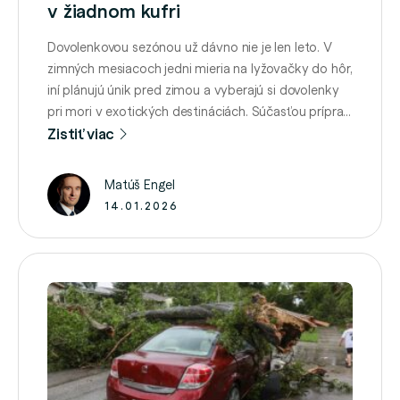
v žiadnom kufri
Dovolenkovou sezónou už dávno nie je len leto. V
zimných mesiacoch jedni mieria na lyžovačky do hôr,
iní plánujú únik pred zimou a vyberajú si dovolenky
pri mori v exotických destináciách. Súčasťou príprav
v oboch typoch dovoleniek by mal byť výber
Zistiť viac
kvalitného cestovného poistenia. Exotika môže
prekvapiť cenou Cestovanie mimo Európy prináša
Matúš Engel
nielen nové zážitky, …
14.01.2026