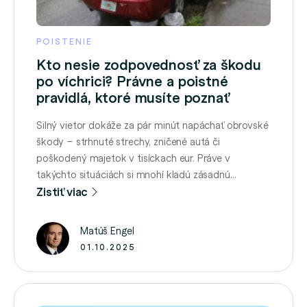
POISTENIE
Kto nesie zodpovednosť za škodu
po víchrici? Právne a poistné
pravidlá, ktoré musíte poznať
Silný vietor dokáže za pár minút napáchať obrovské
škody – strhnuté strechy, zničené autá či
poškodený majetok v tisíckach eur. Práve v
takýchto situáciách si mnohí kladú zásadnú
otázku: Kto je zodpovedný za vzniknutú škodu?
Zistiť viac
Poisťovňa, vlastník budovy alebo mesto? Odpoveď
však nebýva jednoduchá, ako ukázal prípad
Matúš Engel
z Gelnice (7. júl 2025). Silná, hoci krátka víchrica
01.10.2025
spôsobila …