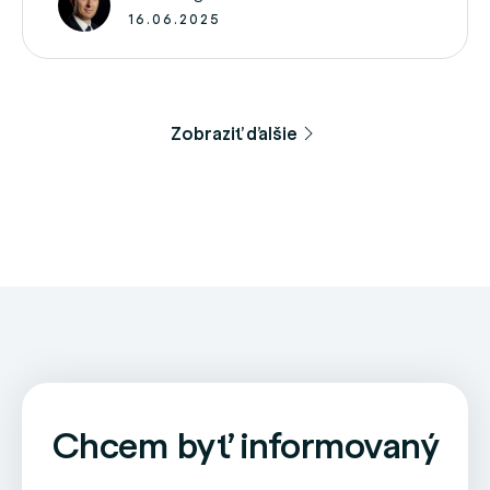
čo nám kryjú naše zdravotné poisťovne …
16.06.2025
Zobraziť ďalšie
Chcem byť informovaný