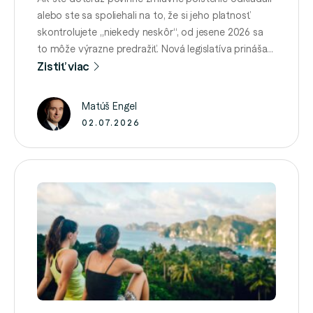
alebo ste sa spoliehali na to, že si jeho platnosť
skontrolujete „niekedy neskôr“, od jesene 2026 sa
to môže výrazne predražiť. Nová legislatíva prináša
prísnejšie pravidlá kontroly povinného zmluvného
Zistiť viac
poistenia (PZP), automatické udeľovanie pokút aj
ďalšie sankcie pre majiteľov nepoistených vozidiel.
Matúš Engel
Cieľom je znížiť počet áut bez PZP …
02.07.2026