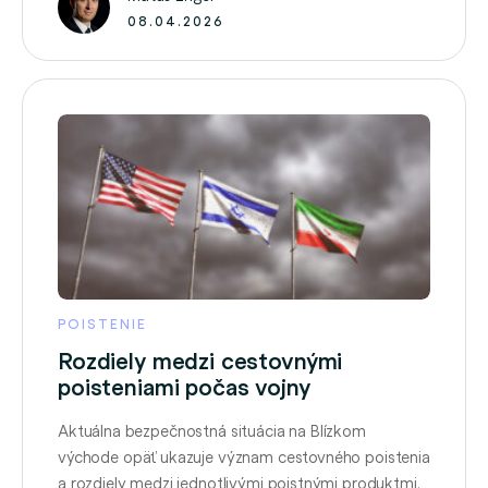
nástrojom, ktorý pomáha zvládať nepredvídané
08.04.2026
situácie bez zásadných …
POISTENIE
Rozdiely medzi cestovnými
poisteniami počas vojny
Aktuálna bezpečnostná situácia na Blízkom
východe opäť ukazuje význam cestovného poistenia
a rozdiely medzi jednotlivými poistnými produktmi.