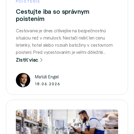
POISTENIE
Cestujte iba so správnym
poistením
Cestovanie je dnes citlivejšie na bezpečnostnú
situáciu než v minulosti. Nestačí riešiť len cenu
letenky, hotel alebo rozsah batožiny v cestovnom
poistení. Pred vycestovaním je veľmi dôležité
skontrolovať aj cestovné odporúčania Ministerstva
Zistiť viac
zahraničných vecí SR. Práve tie môžu rozhodnúť o
tom, či vás poisťovňa v danej krajine poistne kryje v
Matúš Engel
plnom rozsahu, s výlukami alebo …
18.06.2026