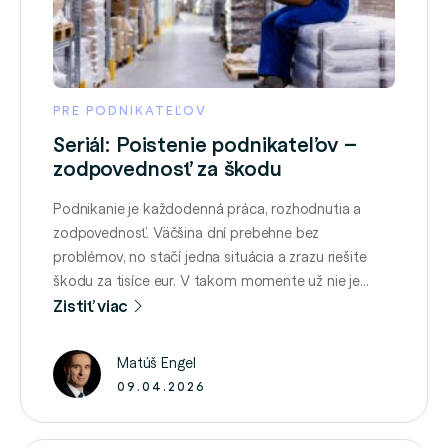
PRE PODNIKATEĽOV
Seriál: Poistenie podnikateľov –
zodpovednosť za škodu
Podnikanie je každodenná práca, rozhodnutia a
zodpovednosť. Väčšina dní prebehne bez
problémov, no stačí jedna situácia a zrazu riešite
škodu za tisíce eur. V takom momente už nie je
podstatné len to, čo sa stalo, ale najmä to, kto za
Zistiť viac
vzniknutú škodu zodpovedá a kto ju bude musieť
zaplatiť. Realita je pritom jednoduchšia, než si …
Matúš Engel
09.04.2026