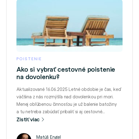
POISTENIE
Ako si vybrať cestovné poistenie
na dovolenku?
Aktualizované 16.06.2025 Letné obdobie je čas, keď
väčšina z nás rozmýšľa nad dovolenkou pri mori.
Menej obľúbenou činnosťou je už balenie batožiny
a tu netreba zabúdať pribaliť si aj cestovné
poistenie. Prečo je dôležité uzatvoriť si cestovné
Zistiť viac
poistenie pred odchodom na dovolenku? Čo je
účelom cestovného poistenia? Chceme, aby sme to,
Matúš Engel