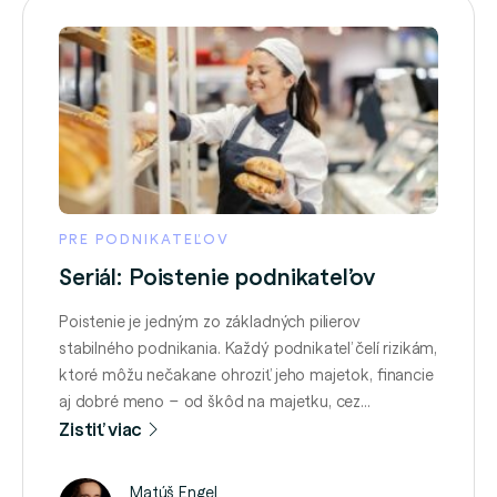
PRE PODNIKATEĽOV
Seriál: Poistenie podnikateľov
Poistenie je jedným zo základných pilierov
stabilného podnikania. Každý podnikateľ čelí rizikám,
ktoré môžu nečakane ohroziť jeho majetok, financie
aj dobré meno – od škôd na majetku, cez
zodpovednosť voči tretím stranám až po rôzne
Zistiť viac
prevádzkové komplikácie. Správne nastavené
poistenie preto nie je len formalitou, ale dôležitým
Matúš Engel