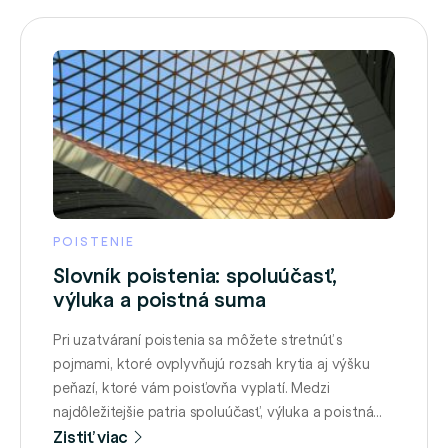
POISTENIE
Slovník poistenia: spoluúčasť,
výluka a poistná suma
Pri uzatváraní poistenia sa môžete stretnúť s
pojmami, ktoré ovplyvňujú rozsah krytia aj výšku
peňazí, ktoré vám poisťovňa vyplatí. Medzi
najdôležitejšie patria spoluúčasť, výluka a poistná
suma. Spoluúčasť je časť škody, ktorú zaplatíte
Zistiť viac