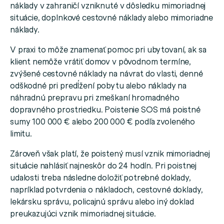
náklady v zahraničí vzniknuté v dôsledku mimoriadnej
situácie, doplnkové cestovné náklady alebo mimoriadne
náklady.
V praxi to môže znamenať pomoc pri ubytovaní, ak sa
klient nemôže vrátiť domov v pôvodnom termíne,
zvýšené cestovné náklady na návrat do vlasti, denné
odškodné pri predĺžení pobytu alebo náklady na
náhradnú prepravu pri zmeškaní hromadného
dopravného prostriedku. Poistenie SOS má poistné
sumy 100 000 € alebo 200 000 € podľa zvoleného
limitu.
Zároveň však platí, že poistený musí vznik mimoriadnej
situácie nahlásiť najneskôr do 24 hodín. Pri poistnej
udalosti treba následne doložiť potrebné doklady,
napríklad potvrdenia o nákladoch, cestovné doklady,
lekársku správu, policajnú správu alebo iný doklad
preukazujúci vznik mimoriadnej situácie.