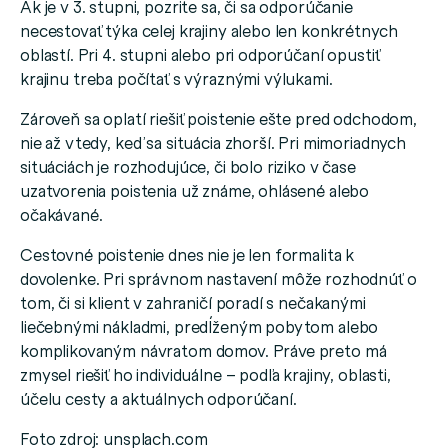
Ak je v 3. stupni, pozrite sa, či sa odporúčanie
necestovať týka celej krajiny alebo len konkrétnych
oblastí. Pri 4. stupni alebo pri odporúčaní opustiť
krajinu treba počítať s výraznými výlukami.
Zároveň sa oplatí riešiť poistenie ešte pred odchodom,
nie až vtedy, keď sa situácia zhorší. Pri mimoriadnych
situáciách je rozhodujúce, či bolo riziko v čase
uzatvorenia poistenia už známe, ohlásené alebo
očakávané.
Cestovné poistenie dnes nie je len formalita k
dovolenke. Pri správnom nastavení môže rozhodnúť o
tom, či si klient v zahraničí poradí s nečakanými
liečebnými nákladmi, predĺženým pobytom alebo
komplikovaným návratom domov. Práve preto má
zmysel riešiť ho individuálne – podľa krajiny, oblasti,
účelu cesty a aktuálnych odporúčaní.
Foto zdroj: unsplach.com