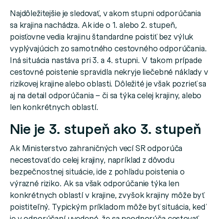
Najdôležitejšie je sledovať, v akom stupni odporúčania
sa krajina nachádza. Ak ide o 1. alebo 2. stupeň,
poisťovne vedia krajinu štandardne poistiť bez výluk
vyplývajúcich zo samotného cestovného odporúčania.
Iná situácia nastáva pri 3. a 4. stupni. V takom prípade
cestovné poistenie spravidla nekryje liečebné náklady v
rizikovej krajine alebo oblasti. Dôležité je však pozrieť sa
aj na detail odporúčania – či sa týka celej krajiny, alebo
len konkrétnych oblastí.
Nie je 3. stupeň ako 3. stupeň
Ak Ministerstvo zahraničných vecí SR odporúča
necestovať do celej krajiny, napríklad z dôvodu
bezpečnostnej situácie, ide z pohľadu poistenia o
výrazné riziko. Ak sa však odporúčanie týka len
konkrétnych oblastí v krajine, zvyšok krajiny môže byť
poistiteľný. Typickým príkladom môže byť situácia, keď
je v odporúčaní uvedené, že sa neodporúča cestovať