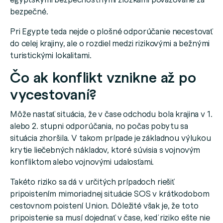
bezpečné.
Pri Egypte teda nejde o plošné odporúčanie necestovať
do celej krajiny, ale o rozdiel medzi rizikovými a bežnými
turistickými lokalitami.
Čo ak konflikt vznikne až po
vycestovaní?
Môže nastať situácia, že v čase odchodu bola krajina v 1.
alebo 2. stupni odporúčania, no počas pobytu sa
situácia zhoršila. V takom prípade je základnou výlukou
krytie liečebných nákladov, ktoré súvisia s vojnovým
konfliktom alebo vojnovými udalosťami.
Takéto riziko sa dá v určitých prípadoch riešiť
pripoistením mimoriadnej situácie SOS v krátkodobom
cestovnom poistení Union. Dôležité však je, že toto
pripoistenie sa musí dojednať v čase, keď riziko ešte nie