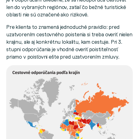
len do vybraných regiónov, zatiaľ čo bežné turistické
oblasti nie sú označené ako rizikové.
Pre klienta to znamená jednoduché pravidlo: pred
uzatvorením cestovného poistenia si treba overiť nielen
krajinu, ale aj konkrétnu lokalitu, kam cestuje. Pri 3.
stupni odporúčania je vhodné overiť poistiteľnosť
priamo v poisťovni ešte pred uzatvorením zmluvy.