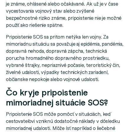
je známe, ohlásené alebo očakávané. Ak už je v čase
vycestovania vojnový stav alebo zvýšené
bezpečnostné riziko známe, pripoistenie nie je možné
použiť ako riešenie spätne.
Pripoistenie SOS sa pritom netýka len vojny. Za
mimoriadnu situáciu sa považuje aj epidémia, pandémia,
dopravná nehoda, dopravná zápcha, technická
porucha hromadného dopravného prostriedku,
vybrané štrajky, nepriaznivé počasie, teroristický čin,
živelné udalosti, výpadky technických zariadení,
občianske nepokoje alebo vojnové udalosti.
Čo kryje pripoistenie
mimoriadnej situácie SOS?
Pripoistenie SOS môže pomôcť v situáciách, keď
cestovateľovi vzniknú dodatočné náklady v dôsledku
mimoriadnej udalosti. Môže ísť napríklad o liečebné