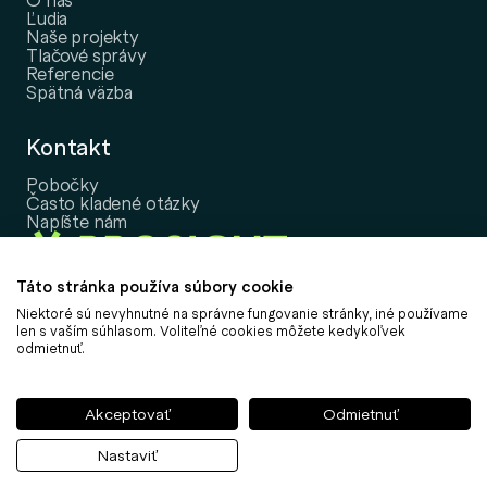
Ľudia
Naše projekty
Tlačové správy
Referencie
Spätná väzba
Kontakt
Pobočky
Často kladené otázky
Napíšte nám
Táto stránka používa súbory cookie
Niektoré sú nevyhnutné na správne fungovanie stránky, iné používame
Copyright © 2026, PROSIGHT Slovensko, a.s.
len s vaším súhlasom. Voliteľné cookies môžete kedykoľvek
odmietnuť.
Nastavenie cookies
Informácia o spracovaní osobných údajov
Informácie k udržateľnosti
Akceptovať
Odmietnuť
Politika vybavovania sťažností
Obchodné podmienky
Nastaviť
Môj účet