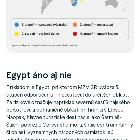
Egypt áno aj nie
Príkladom je Egypt, pri ktorom MZV SR uvádza 3.
stupeň odporúčania – necestovať do určitých oblastí.
Za rizikové označuje napríklad severnú časť Sinajského
polostrova a pohraničné oblasti pri hranici s Líbyou.
Naopak, hlavné turistické destinácie, ako Šarm aš-
Šajch, pobrežie Červeného mora, širšie centrum Káhiry
či oblasti významných národných pamiatok, sú
egyptskými bezpečnostnými zložkami považované za