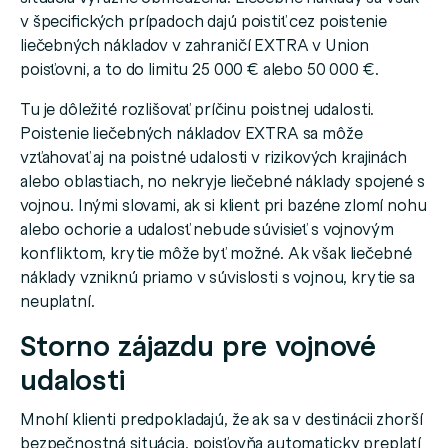
v špecifických prípadoch dajú poistiť cez poistenie
liečebných nákladov v zahraničí EXTRA v Union
poisťovni, a to do limitu 25 000 € alebo 50 000 €.
Tu je dôležité rozlišovať príčinu poistnej udalosti.
Poistenie liečebných nákladov EXTRA sa môže
vzťahovať aj na poistné udalosti v rizikových krajinách
alebo oblastiach, no nekryje liečebné náklady spojené s
vojnou. Inými slovami, ak si klient pri bazéne zlomí nohu
alebo ochorie a udalosť nebude súvisieť s vojnovým
konfliktom, krytie môže byť možné. Ak však liečebné
náklady vzniknú priamo v súvislosti s vojnou, krytie sa
neuplatní.
Storno zájazdu pre vojnové
udalosti
Mnohí klienti predpokladajú, že ak sa v destinácii zhorší
bezpečnostná situácia, poisťovňa automaticky preplatí