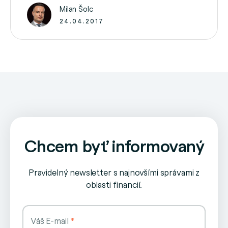
všetkému sa venuje? SDA je mimovládna
Milan Šolc
organizácia, ktorá vznikla 17. novembra 1999. …
24.04.2017
Chcem byť informovaný
Pravidelný newsletter s najnovšími správami z
oblasti financií.
Váš E-mail