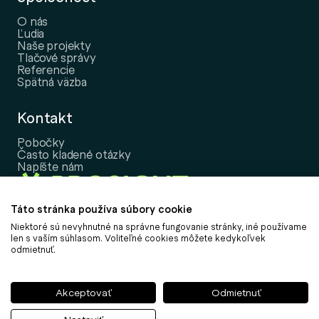
O nás
Ľudia
Naše projekty
Tlačové správy
Referencie
Spätná väzba
Kontakt
Pobočky
Často kladené otázky
Napíšte nám
Táto stránka používa súbory cookie
Niektoré sú nevyhnutné na správne fungovanie stránky, iné používame
Copyright © 2026, PROSIGHT Slovensko, a.s.
len s vaším súhlasom. Voliteľné cookies môžete kedykoľvek
odmietnuť.
Nastavenie cookies
Informácia o spracovaní osobných údajov
Informácie k udržateľnosti
Akceptovať
Odmietnuť
Politika vybavovania sťažností
Obchodné podmienky