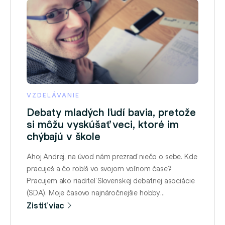
VZDELÁVANIE
Debaty mladých ľudí bavia, pretože
si môžu vyskúšať veci, ktoré im
chýbajú v škole
Ahoj Andrej, na úvod nám prezraď niečo o sebe. Kde
pracuješ a čo robíš vo svojom voľnom čase?
Pracujem ako riaditeľ Slovenskej debatnej asociácie
(SDA). Moje časovo najnáročnejšie hobby
momentálne je predseda Rady mládeže Slovenska.
Zistiť viac
Vedel by si nám viac priblížiť čo je to SDA a čomu