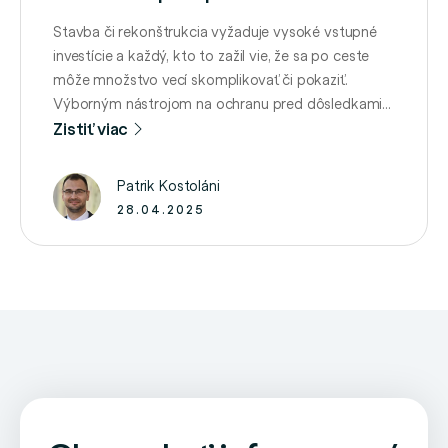
Stavba či rekonštrukcia vyžaduje vysoké vstupné
investície a každý, kto to zažil vie, že sa po ceste
môže množstvo vecí skomplikovať či pokaziť.
Výborným nástrojom na ochranu pred dôsledkami
nepredvídateľných udalostí je poistenie stavby
Zistiť viac
domu. O tom, aké sú jeho špecifiká sme sa zhovárali
s Patrikom Kostolánim, finančným analytikom
Patrik Kostoláni
spoločnosti PROSIGHT Slovensko. Aký je rozdiel …
28.04.2025