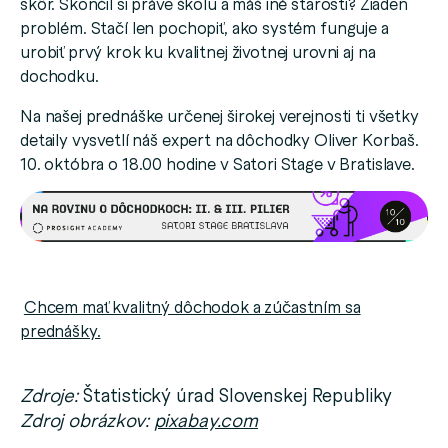
skôr. Skončil si práve školu a máš iné starosti? Žiaden
problém. Stačí len pochopiť, ako systém funguje a
urobiť prvý krok ku kvalitnej životnej urovni aj na
dochodku.
Na našej prednáške určenej širokej verejnosti ti všetky
detaily vysvetlí náš expert na dôchodky Oliver Korbaš.
10. októbra o 18.00 hodine v Satori Stage v Bratislave.
Chcem mať kvalitný dôchodok a zúčastním sa
prednášky.
Zdroje:
Štatistický úrad Slovenskej Republiky
Zdroj obrázkov:
pixabay.com