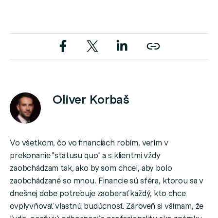
Oliver Korbaš
Vo všetkom, čo vo financiách robím, verím v
prekonanie "statusu quo" a s klientmi vždy
zaobchádzam tak, ako by som chcel, aby bolo
zaobchádzané so mnou. Financie sú sféra, ktorou sa v
dnešnej dobe potrebuje zaoberať každý, kto chce
ovplyvňovať vlastnú budúcnosť. Zároveň si všímam, že
ľudia, oceňujú odbornosť a profesionalitu ako známku