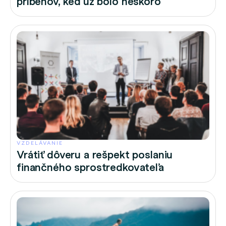
príbehov, keď už bolo neskoro
VZDELÁVANIE
Vrátiť dôveru a rešpekt poslaniu
finančného sprostredkovateľa