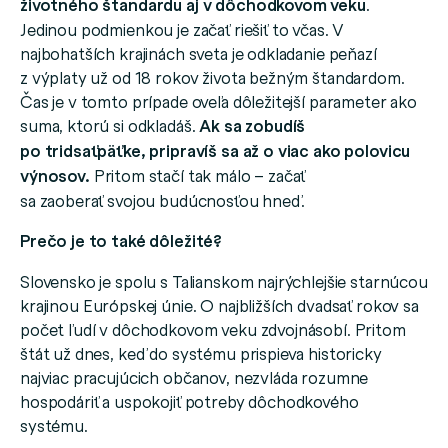
životného štandardu aj v dôchodkovom veku
.
Jedinou podmienkou je začať riešiť to včas. V
najbohatších krajinách sveta je odkladanie peňazí
z výplaty už od 18 rokov života bežným štandardom.
Čas je v tomto prípade oveľa dôležitejší parameter ako
suma, ktorú si odkladáš.
Ak sa zobudíš
po tridsaťpäťke, pripravíš sa až o viac ako polovicu
výnosov.
Pritom stačí tak málo – začať
sa zaoberať svojou budúcnosťou hneď.
Prečo je to také dôležité?
Slovensko je spolu s Talianskom najrýchlejšie starnúcou
krajinou Európskej únie. O najbližších dvadsať rokov sa
počet ľudí v dôchodkovom veku zdvojnásobí. Pritom
štát už dnes, keď do systému prispieva historicky
najviac pracujúcich občanov, nezvláda rozumne
hospodáriť a uspokojiť potreby dôchodkového
systému.