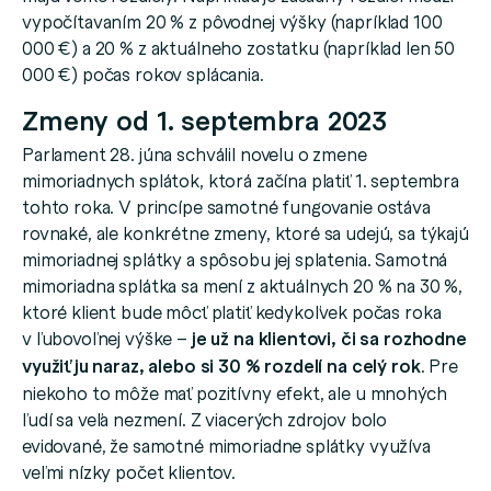
vypočítavaním 20 % z pôvodnej výšky (napríklad 100
000 €) a 20 % z aktuálneho zostatku (napríklad len 50
000 €) počas rokov splácania.
Zmeny od 1. septembra 2023
Parlament 28. júna schválil novelu o zmene
mimoriadnych splátok, ktorá začína platiť 1. septembra
tohto roka. V princípe samotné fungovanie ostáva
rovnaké, ale konkrétne zmeny, ktoré sa udejú, sa týkajú
mimoriadnej splátky a spôsobu jej splatenia. Samotná
mimoriadna splátka sa mení z aktuálnych 20 % na 30 %,
ktoré klient bude môcť platiť kedykoľvek počas roka
v ľubovoľnej výške –
je už na klientovi, či sa rozhodne
využiť ju naraz, alebo si 30 % rozdelí na celý rok
. Pre
niekoho to môže mať pozitívny efekt, ale u mnohých
ľudí sa veľa nezmení. Z viacerých zdrojov bolo
evidované, že samotné mimoriadne splátky využíva
veľmi nízky počet klientov.