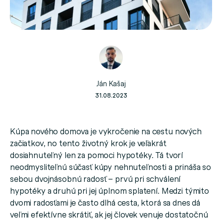
Ján Kašaj
31.08.2023
Kúpa nového domova je vykročenie na cestu nových
začiatkov, no tento životný krok je veľakrát
dosiahnuteľný len za pomoci hypotéky. Tá tvorí
neodmysliteľnú súčasť kúpy nehnuteľnosti a prináša so
sebou dvojnásobnú radosť – prvú pri schválení
hypotéky a druhú pri jej úplnom splatení. Medzi týmito
dvomi radosťami je často dlhá cesta, ktorá sa dnes dá
veľmi efektívne skrátiť, ak jej človek venuje dostatočnú