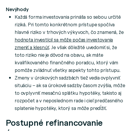
Nevýhody
Každá forma investovania prináša so sebou určité
riziká. Pri tomto konkrétnom prístupe spočíva
hlavné riziko v trhových výkyvoch, čo znamená, že
hodnota investícií sa môže počas investovania
zmeniť a klesnúť
. Je však dôležité uvedomiť si, že
toto riziko nie je dôvod na obavu, ak máte
kvalifikovaného finančného poradcu, ktorý vám
pomôže zvládnuť všetky aspekty tohto prístupu.
Zmeny v úrokových sadzbách tiež vedia ovplyvniť
situáciu – ak sa úrokové sadzby časom zvýšia, môže
to ovplyvniť mesačnú splátku hypotéky, takisto aj
rozpočet a v neposlednom rade i cieľ predčasného
splatenie hypotéky, ktorý sa môže predĺžiť.
Postupné refinancovanie