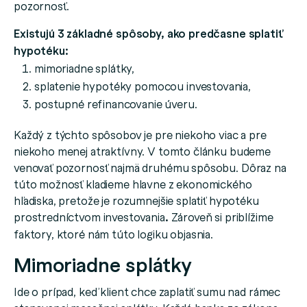
pozornosť.
Existujú 3 základné spôsoby, ako predčasne splatiť
hypotéku:
mimoriadne splátky,
splatenie hypotéky pomocou investovania,
postupné refinancovanie úveru.
Každý z týchto spôsobov je pre niekoho viac a pre
niekoho menej atraktívny. V tomto článku budeme
venovať pozornosť najmä druhému spôsobu. Dôraz na
túto možnosť kladieme hlavne z ekonomického
hľadiska, pretože je rozumnejšie splatiť hypotéku
prostredníctvom investovania
.
Zároveň si priblížime
faktory, ktoré nám túto logiku objasnia.
Mimoriadne splátky
Ide o prípad, keď klient chce zaplatiť sumu nad rámec