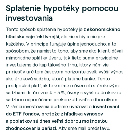
Splatenie hypotéky pomocou
investovania
Tento spôsob splatenia hypotéky je
z ekonomického
hľadiska najefektívnejší
, ale nie vždy a nie pre
každého. V princípe funguje úplne jednoducho, a to
spôsobom, že namiesto toho, aby sme ako klienti dávali
mimoriadne splátky úveru, tak tieto sumy pravidelne
investujeme do kapitálového trhu, ktorý nám vie
priniesť v určitom časovom horizonte oveľa vyšší výnos
ako úrokovú sadzbu, ktorú platíme banke. Tento
predpoklad platí, ak hovoríme o úveroch s úrokovými
sadzbami do úrovne 4 – 5 %, úvery s vyššou úrokovou
sadzbou odporúčame prekonzultovať s odborníkom.
V rámci investovania budeme uvažovať o
investovaní
do ETF fondov, pretože z hľadiska výnosov
a poplatkov sú dnes veľmi dobrou možnosťou
zhodnocovania peňazí
. Aby sme mali predstavu,