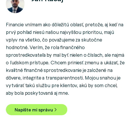
Financie vnímam ako dôležitú oblasť, pretože, aj keď na
prvý pohľad niesú našou najvyššou prioritou, majú
vplyv na všetko, čo považujeme za skutočne
hodnotné. Verím, že rola finančného
sprostredkovateľa by mal byť nielen o číslach, ale najmä
o ľudskom prístupe. Chcem priniesť zmenu a ukázať, že
kvalitné finančné sprostredkovanie je založené na
dôvere, integrite a transparentnosti. Mojou snahou je
vytvárať takú službu pre klientov, akú by som chcel,
aby bola poskytovaná aj mne.
Napíšte mi správu