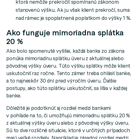
ktorá nemôže prekročiť spomínanú zákonom
stanovenú výšku. Ak ju však klient prekročí, suma
nad rámec je spoplatnená poplatkom do výšky 1 %.
Ako funguje mimoriadna splátka
20 %
Ako bolo spomenuté vyššie, každá banka zo zákona
ponúka mimoriadnu splátku úveru z aktuálnej alebo
pôvodnej výšky úveru. Túto výšku splátky môže klient
uskutočniť raz ročne. Tento zámer treba ohlásiť banke,
a to najneskôr 30 dní pred výročím úveru. Ďalšie
postupy, ako túto splátku uskutočniť, sa líšia v každej
banke.
Dôležité je podotknúť aj rozdiel medzi bankami
v pohľade na to, či umožňujú mimoriadnu splátku 20 %
z aktuálnej výšky úveru alebo z pôvodnej výšky úveru.
Sú to dve rozličné situácie, ktoré v určitých prípadoch
majú veľké rozdiely. Napríklad je zásadný rozdiel medzi