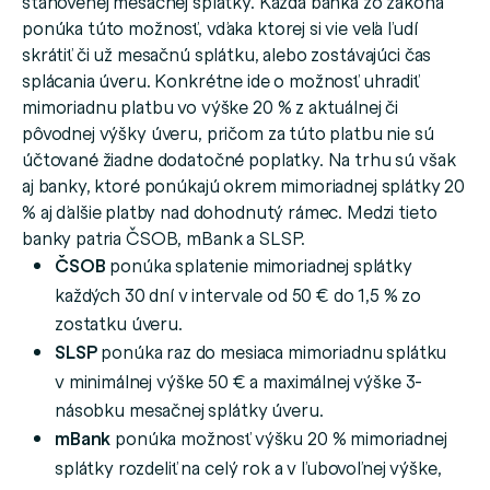
stanovenej mesačnej splátky. Každá banka zo zákona
ponúka túto možnosť, vďaka ktorej si vie veľa ľudí
skrátiť či už mesačnú splátku, alebo zostávajúci čas
splácania úveru. Konkrétne ide o možnosť uhradiť
mimoriadnu platbu vo výške 20 % z aktuálnej či
pôvodnej výšky úveru, pričom za túto platbu nie sú
účtované žiadne dodatočné poplatky. Na trhu sú však
aj banky, ktoré ponúkajú okrem mimoriadnej splátky 20
% aj ďalšie platby nad dohodnutý rámec. Medzi tieto
banky patria ČSOB, mBank a SLSP.
ČSOB
ponúka splatenie mimoriadnej splátky
každých 30 dní v intervale od 50 € do 1,5 % zo
zostatku úveru.
SLSP
ponúka raz do mesiaca mimoriadnu splátku
v minimálnej výške 50 € a maximálnej výške 3-
násobku mesačnej splátky úveru.
mBank
ponúka možnosť výšku 20 % mimoriadnej
splátky rozdeliť na celý rok a v ľubovoľnej výške,