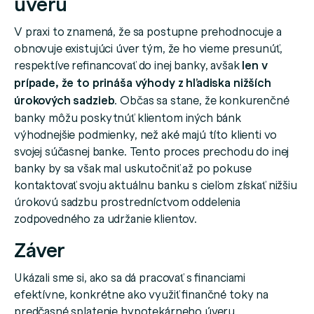
úveru
V praxi to znamená, že sa postupne prehodnocuje a
obnovuje existujúci úver tým, že ho vieme presunúť,
respektíve refinancovať do inej banky, avšak
len v
prípade, že to prináša výhody z hľadiska nižších
úrokových sadzieb
. Občas sa stane, že konkurenčné
banky môžu poskytnúť klientom iných bánk
výhodnejšie podmienky, než aké majú títo klienti vo
svojej súčasnej banke. Tento proces prechodu do inej
banky by sa však mal uskutočniť až po pokuse
kontaktovať svoju aktuálnu banku s cieľom získať nižšiu
úrokovú sadzbu prostredníctvom oddelenia
zodpovedného za udržanie klientov.
Záver
Ukázali sme si, ako sa dá pracovať s financiami
efektívne, konkrétne ako využiť finančné toky na
predčasné splatenie hypotekárneho úveru.