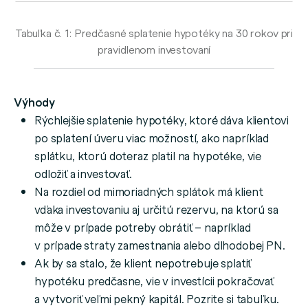
Tabuľka č. 1: Predčasné splatenie hypotéky na 30 rokov pri
pravidlenom investovaní
Výhody
Rýchlejšie splatenie hypotéky, ktoré dáva klientovi
po splatení úveru viac možností, ako napríklad
splátku, ktorú doteraz platil na hypotéke, vie
odložiť a investovať.
Na rozdiel od mimoriadných splátok má klient
vďaka investovaniu aj určitú rezervu, na ktorú sa
môže v prípade potreby obrátiť – napríklad
v prípade straty zamestnania alebo dlhodobej PN.
Ak by sa stalo, že klient nepotrebuje splatiť
hypotéku predčasne, vie v investícii pokračovať
a vytvoriť veľmi pekný kapitál. Pozrite si tabuľku.