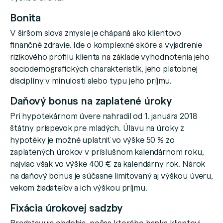
Bonita
V širšom slova zmysle je chápaná ako klientovo
finančné zdravie. Ide o komplexné skóre a vyjadrenie
rizikového profilu klienta na základe vyhodnotenia jeho
sociodemografických charakteristík, jeho platobnej
disciplíny v minulosti alebo typu jeho príjmu.
Daňový bonus na zaplatené úroky
Pri hypotekárnom úvere nahradil od 1. januára 2018
štátny príspevok pre mladých. Úľavu na úroky z
hypotéky je možné uplatniť vo výške 50 % zo
zaplatených úrokov v príslušnom kalendárnom roku,
najviac však vo výške 400 € za kalendárny rok. Nárok
na daňový bonus je súčasne limitovaný aj výškou úveru,
vekom žiadateľov a ich výškou príjmu.
Fixácia úrokovej sadzby
Predstavuje obdobie, počas ktorého banka klientovi