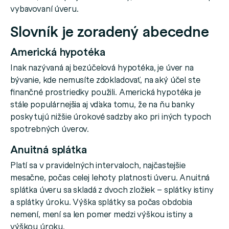
vybavovaní úveru.
Slovník je zoradený abecedne
Americká hypotéka
Inak nazývaná aj bezúčelová hypotéka, je úver na
bývanie, kde nemusíte zdokladovať, na aký účel ste
finančné prostriedky použili. Americká hypotéka je
stále populárnejšia aj vďaka tomu, že na ňu banky
poskytujú nižšie úrokové sadzby ako pri iných typoch
spotrebných úverov.
Anuitná splátka
Platí sa v pravidelných intervaloch, najčastejšie
mesačne, počas celej lehoty platnosti úveru. Anuitná
splátka úveru sa skladá z dvoch zložiek – splátky istiny
a splátky úroku. Výška splátky sa počas obdobia
nemení, mení sa len pomer medzi výškou istiny a
výškou úroku.