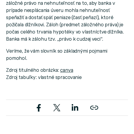
záložné právo na nehnuteľnosť na to, aby banka v
prípade nesplácania úveru mohla nehnuteľnosť
speňažiť a dostať späť peniaze (časť peňazí), ktoré
požičala dlžníkovi. Záloh (predmet záložného práva) je
počas celého trvania hypotéky vo vlastníctve dlžníka.
Banka má k zálohu tzv. „právo k cudzej veci“.
Veríme, že vám slovník so základnými pojmami
pomohol.
Zdroj titulného obrázka:
canva
Zdroj tabuľky: vlastné spracovanie