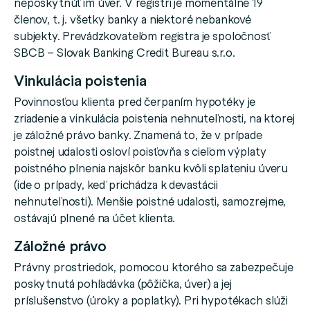
neposkytnúť im úver. V registri je momentálne 19
členov, t. j. všetky banky a niektoré nebankové
subjekty. Prevádzkovateľom registra je spoločnosť
SBCB – Slovak Banking Credit Bureau s.r.o.
Vinkulácia poistenia
Povinnosťou klienta pred čerpaním hypotéky je
zriadenie a vinkulácia poistenia nehnuteľnosti, na ktorej
je záložné právo banky. Znamená to, že v prípade
poistnej udalosti osloví poisťovňa s cieľom výplaty
poistného plnenia najskôr banku kvôli splateniu úveru
(ide o prípady, keď prichádza k devastácii
nehnuteľnosti). Menšie poistné udalosti, samozrejme,
ostávajú plnené na účet klienta.
Záložné právo
Právny prostriedok, pomocou ktorého sa zabezpečuje
poskytnutá pohľadávka (pôžička, úver) a jej
príslušenstvo (úroky a poplatky). Pri hypotékach slúži