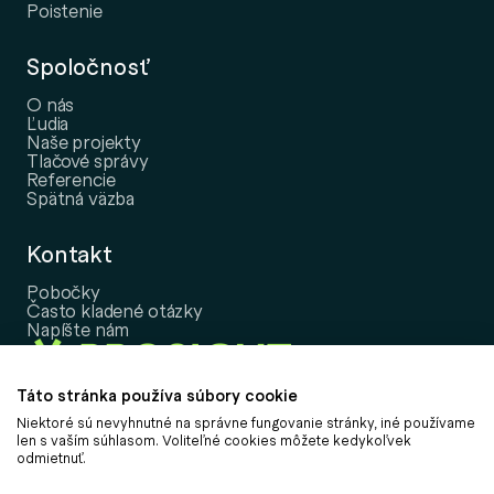
Poistenie
Spoločnosť
O nás
Ľudia
Naše projekty
Tlačové správy
Referencie
Spätná väzba
Kontakt
Pobočky
Často kladené otázky
Napíšte nám
Táto stránka používa súbory cookie
Niektoré sú nevyhnutné na správne fungovanie stránky, iné používame
Copyright © 2026, PROSIGHT Slovensko, a.s.
len s vaším súhlasom. Voliteľné cookies môžete kedykoľvek
odmietnuť.
Nastavenie cookies