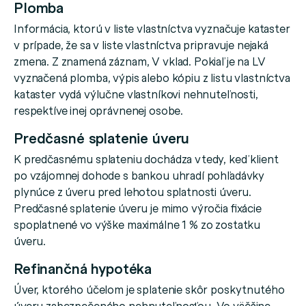
Plomba
Informácia, ktorú v liste vlastníctva vyznačuje kataster
v prípade, že sa v liste vlastníctva pripravuje nejaká
zmena. Z znamená záznam, V vklad. Pokiaľ je na LV
vyznačená plomba, výpis alebo kópiu z listu vlastníctva
kataster vydá výlučne vlastníkovi nehnuteľnosti,
respektíve inej oprávnenej osobe.
Predčasné splatenie úveru
K predčasnému splateniu dochádza vtedy, keď klient
po vzájomnej dohode s bankou uhradí pohľadávky
plynúce z úveru pred lehotou splatnosti úveru.
Predčasné splatenie úveru je mimo výročia fixácie
spoplatnené vo výške maximálne 1 % zo zostatku
úveru.
Refinančná hypotéka
Úver, ktorého účelom je splatenie skôr poskytnutého
úveru zabezpečeného nehnuteľnosťou. Vo väčšine