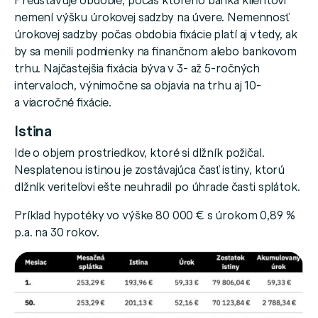
nemení výšku úrokovej sadzby na úvere. Nemennosť
úrokovej sadzby počas obdobia fixácie platí aj vtedy, ak
by sa menili podmienky na finančnom alebo bankovom
trhu. Najčastejšia fixácia býva v 3- až 5-ročných
intervaloch, výnimočne sa objavia na trhu aj 10-
a viacročné fixácie.
Istina
Ide o objem prostriedkov, ktoré si dlžník požičal.
Nesplatenou istinou je zostávajúca časť istiny, ktorú
dlžník veriteľovi ešte neuhradil po úhrade časti splátok.
Príklad hypotéky vo výške 80 000 € s úrokom 0,89 %
p.a. na 30 rokov.