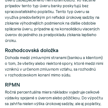
prípadov tento typ úveru banky poskytujú bez
spracovateľského poplatku. Tento typ úveru sa
využíva predovšetkým pri refixácii úrokovej sadzby na
získanie výhodnejších podmienok na ďalšie obdobie
splácania úveru, prípadne aj na konsolidáciu viacerých
úverov do jedného za predpokladu získania lepšieho
úroku.
Rozhodcovská doložka
Dohoda medzi zmluvnými stranami (bankou a klientom)
o tom, že všetky alebo niektoré spory, ktoré medzi nimi
vzniknú v určenom zmluvnom vzťahu, sa rozhodnú
v rozhodcovskom konaní mimo súdu.
RPMN
Ročná percentuálna miera nákladov vyjadruje celkové
výdavky spojené s úverom alebo pôžičkou. Do výpočtu
sa zahŕňa nielen výška úrokovej sadzby, ale aj poplatky,