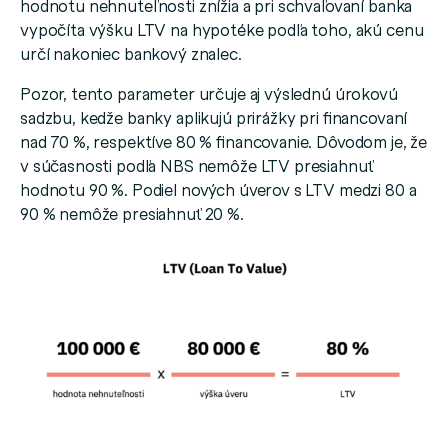
hodnotu nehnuteľnosti znížia a pri schvaľovaní banka
vypočíta výšku LTV na hypotéke podľa toho, akú cenu
určí nakoniec bankový znalec.
Pozor, tento parameter určuje aj výslednú úrokovú
sadzbu, kedže banky aplikujú prirážky pri financovaní
nad 70 %, respektíve 80 % financovanie. Dôvodom je, že
v súčasnosti podľa NBS nemôže LTV presiahnuť
hodnotu 90 %. Podiel nových úverov s LTV medzi 80 a
90 % nemôže presiahnuť 20 %.