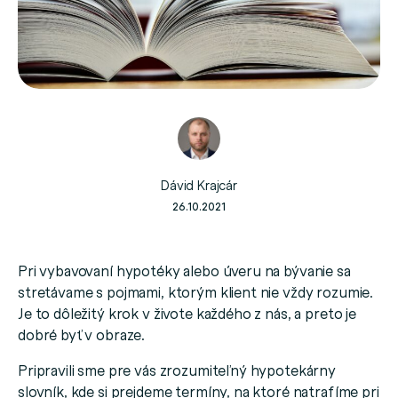
Dávid Krajcár
26.10.2021
Pri vybavovaní hypotéky alebo úveru na bývanie sa
stretávame s pojmami, ktorým klient nie vždy rozumie.
Je to dôležitý krok v živote každého z nás, a preto je
dobré byť v obraze.
Pripravili sme pre vás zrozumiteľný hypotekárny
slovník, kde si prejdeme termíny, na ktoré natrafíme pri