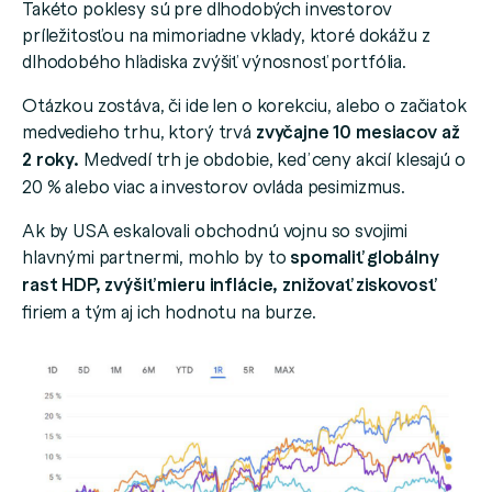
Takéto poklesy sú pre dlhodobých investorov
príležitosťou na mimoriadne vklady, ktoré dokážu z
dlhodobého hľadiska zvýšiť výnosnosť portfólia.
Otázkou zostáva, či ide len o korekciu, alebo o začiatok
medvedieho trhu, ktorý trvá
zvyčajne 10 mesiacov až
2 roky.
Medvedí trh je obdobie, keď ceny akcií klesajú o
20 % alebo viac a investorov ovláda pesimizmus.
Ak by USA eskalovali obchodnú vojnu so svojimi
hlavnými partnermi, mohlo by to
spomaliť globálny
rast HDP, zvýšiť mieru inflácie, znižovať ziskovosť
firiem a tým aj ich hodnotu na burze.