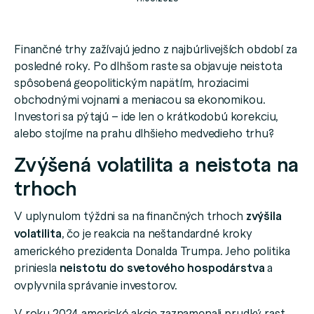
Finančné trhy zažívajú jedno z najbúrlivejších období za
posledné roky. Po dlhšom raste sa objavuje neistota
spôsobená geopolitickým napätím, hroziacimi
obchodnými vojnami a meniacou sa ekonomikou.
Investori sa pýtajú – ide len o krátkodobú korekciu,
alebo stojíme na prahu dlhšieho medvedieho trhu?
Zvýšená volatilita a neistota na
trhoch
V uplynulom týždni sa na finančných trhoch
zvýšila
volatilita
, čo je reakcia na neštandardné kroky
amerického prezidenta Donalda Trumpa. Jeho politika
priniesla
neistotu do svetového hospodárstva
a
ovplyvnila správanie investorov.
V roku 2024 americké akcie zaznamenali prudký rast,