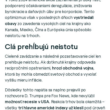
podporený očakávaniami deregulácie, znižovania
byrokracie a daňových úľav pre korporácie. Tento
optimizmus však v posledných dňoch
vystriedali
obavy
zo zavedenia vysokých ciel na krajiny ako
Kanada, Mexiko, Čína a Európska únia spôsobilo
neistotu na trhoch.
Clá prehĺbujú neistotu
Cielené zavádzanie a následné pozastavovanie ciel len
prehlbuje neistotu. Ak dotknuté krajiny odpovedia
recipročními opatreniami,
hrozí obchodná vojna
,
ktorá by mohla obmedziť svetový obchod a vyvolať
vyššiu mieru inflácie.
Dôsledky tohto napätia sa naplno prejavili po
rozhovore D. Trumpa pre Fox News, kde nevylúčil
možnosť recesie v USA
. Reakcia trhov bola okamžitá –
všetky
tri hlavne americké indexy už klesli
pod úroveň