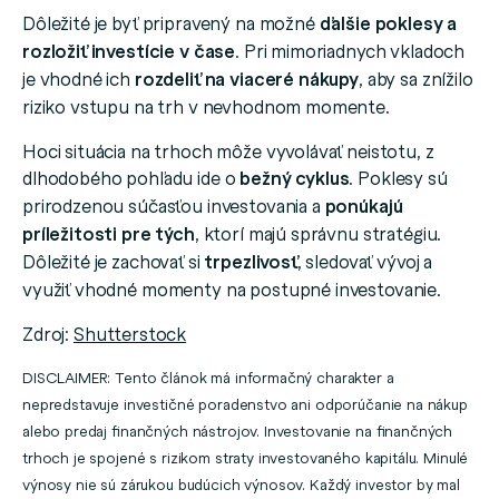
Dôležité je byť pripravený na možné
ďalšie poklesy a
rozložiť investície v čase
. Pri mimoriadnych vkladoch
je vhodné ich
rozdeliť na viaceré nákupy
, aby sa znížilo
riziko vstupu na trh v nevhodnom momente.
Hoci situácia na trhoch môže vyvolávať neistotu, z
dlhodobého pohľadu ide o
bežný cyklus
. Poklesy sú
prirodzenou súčasťou investovania a
ponúkajú
príležitosti pre tých
, ktorí majú správnu stratégiu.
Dôležité je zachovať si
trpezlivosť
, sledovať vývoj a
využiť vhodné momenty na postupné investovanie.
Zdroj:
Shutterstock
DISCLAIMER: Tento článok má informačný charakter a
nepredstavuje investičné poradenstvo ani odporúčanie na nákup
alebo predaj finančných nástrojov. Investovanie na finančných
trhoch je spojené s rizikom straty investovaného kapitálu. Minulé
výnosy nie sú zárukou budúcich výnosov. Každý investor by mal