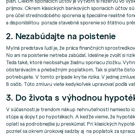
plán. Cieľom sporiacich účtov je vytvoriť si rezervu vo v
príjmov. Okrem klasických bankových sporiacich účtov s
pre účel strednodobého sporenia aj špeciálne realitné f
a disponibilitou porazia stavebné sporenie so štátnou pré
2. Nezabúdajte na poistenie
Mylná predstava ľudí je, že práca finančných sprostredkova
No ani na poistenie netreba zabúdať. Ideálne je zvoliť si riz
Teda také, ktoré neobsahuje žiadnu sporiacu zložku. Vyhn
obstarávacím a priebežným poplatkom. Tak si platíte čisto
potrebujete. V tomto prípade krytie rizika. V jednej zmluve
8 osôb. Túto zmluvu viete kedykoľvek upravovať podľa vaš
3. Do života s výhodnou hypoté
V súčasnosti je trendom nákup nehnuteľností namiesto i
stúpa aj dopyt po hypotékach. A keďže vieme, že hypotéka
oplatí sa podrobnejšie ju preskúmať. Pri klasických hypo
pozrieť sa okrem úrokovej sadzby aj na poplatok za spraco