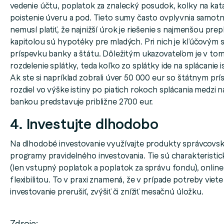
vedenie účtu, poplatok za znalecký posudok, kolky na katas
poistenie úveru a pod. Tieto sumy často ovplyvnia samo
nemusí platiť, že najnižší úrok je riešenie s najmenšou pr
kapitolou sú hypotéky pre mladých. Pri nich je kľúčovým 
príspevku banky a štátu. Dôležitým ukazovateľom je v to
rozdelenie splátky, teda koľko zo splátky ide na splácanie i
Ak ste si napríklad zobrali úver 50 000 eur so štátnym p
rozdiel vo výške istiny po piatich rokoch splácania medzi 
bankou predstavuje približne 2700 eur.
4. Investujte dlhodobo
Na dlhodobé investovanie využívajte produkty správcovsk
programy pravidelného investovania. Tie sú charakteristi
(len vstupný poplatok a poplatok za správu fondu), onlin
flexibilitou. To v praxi znamená, že v prípade potreby viet
investovanie prerušiť, zvýšiť či znížiť mesačnú úložku.
Zdroje: