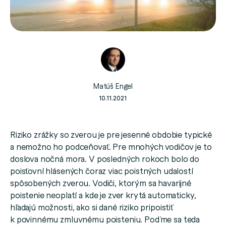
Matúš Engel
10.11.2021
Riziko zrážky so zverou je pre jesenné obdobie typické
a nemožno ho podceňovať. Pre mnohých vodičov je to
doslova nočná mora. V posledných rokoch bolo do
poisťovní hlásených čoraz viac poistných udalostí
spôsobených zverou. Vodiči, ktorým sa havarijné
poistenie neoplatí a kde je zver krytá automaticky,
hľadajú možnosti, ako si dané riziko pripoistiť
k povinnému zmluvnému poisteniu. Poďme sa teda