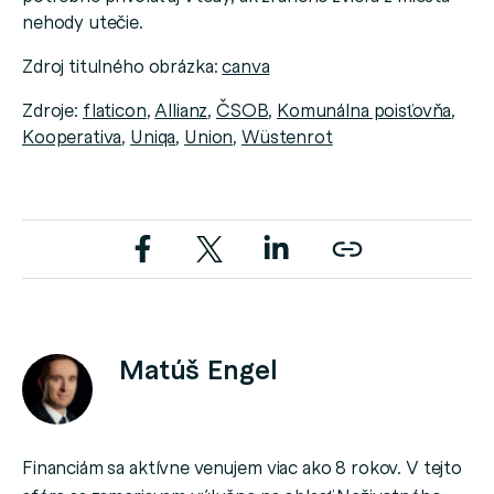
nehody utečie.
Zdroj titulného obrázka:
canva
Zdroje:
flaticon
,
Allianz
,
ČSOB
,
Komunálna poisťovňa
,
Kooperativa
,
Uniqa
,
Union
,
Wüstenrot
Matúš Engel
Financiám sa aktívne venujem viac ako 8 rokov. V tejto