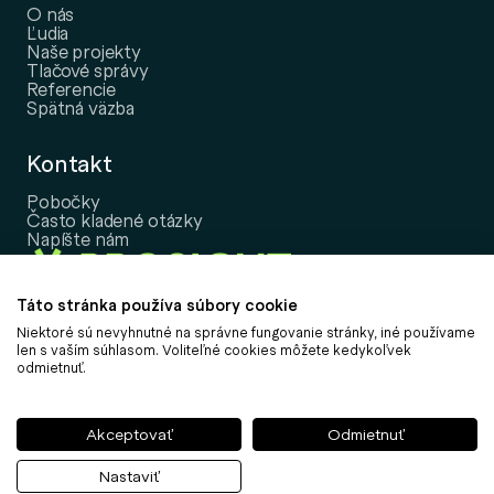
O nás
Ľudia
Naše projekty
Tlačové správy
Referencie
Spätná väzba
Kontakt
Pobočky
Často kladené otázky
Napíšte nám
Táto stránka používa súbory cookie
Niektoré sú nevyhnutné na správne fungovanie stránky, iné používame
Copyright © 2026, PROSIGHT Slovensko, a.s.
len s vaším súhlasom. Voliteľné cookies môžete kedykoľvek
odmietnuť.
Nastavenie cookies
Informácia o spracovaní osobných údajov
Informácie k udržateľnosti
Akceptovať
Odmietnuť
Politika vybavovania sťažností
Obchodné podmienky
Nastaviť
Môj účet