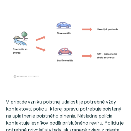
V prípade vzniku poistnej udalosti je potrebné vždy
kontaktovať políciu, ktorej správu potrebuje poistený
na uplatnenie poistného plnenia. Následne polícia
kontaktuje lesníkov podľa príslušného revíru. Políciu je
potrebné privolať aj vtedy, ak zranené zviera z miesta