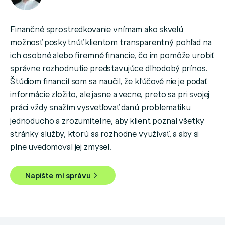
Finančné sprostredkovanie vnímam ako skvelú
možnosť poskytnúť klientom transparentný pohľad na
ich osobné alebo firemné financie, čo im pomôže urobiť
správne rozhodnutie predstavujúce dlhodobý prínos.
Štúdiom financií som sa naučil, že kľúčové nie je podať
informácie zložito, ale jasne a vecne, preto sa pri svojej
práci vždy snažím vysvetľovať danú problematiku
jednoducho a zrozumiteľne, aby klient poznal všetky
stránky služby, ktorú sa rozhodne využívať, a aby si
plne uvedomoval jej zmysel.
Napíšte mi správu