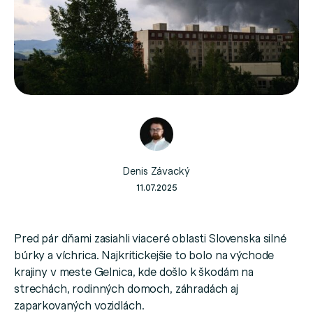
Denis Závacký
11.07.2025
Pred pár dňami zasiahli viaceré oblasti Slovenska silné
búrky a víchrica. Najkritickejšie to bolo na východe
krajiny v meste Gelnica, kde došlo k škodám na
strechách, rodinných domoch, záhradách aj
zaparkovaných vozidlách.