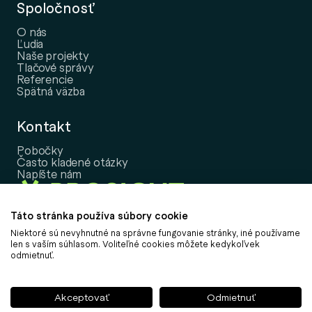
Spoločnosť
O nás
Ľudia
Naše projekty
Tlačové správy
Referencie
Spätná väzba
Kontakt
Pobočky
Často kladené otázky
Napíšte nám
Táto stránka používa súbory cookie
Niektoré sú nevyhnutné na správne fungovanie stránky, iné používame
Copyright © 2026, PROSIGHT Slovensko, a.s.
len s vaším súhlasom. Voliteľné cookies môžete kedykoľvek
odmietnuť.
Nastavenie cookies
Informácia o spracovaní osobných údajov
Informácie k udržateľnosti
Akceptovať
Odmietnuť
Politika vybavovania sťažností