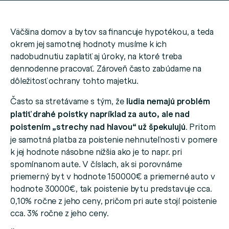
Väčšina domov a bytov sa financuje hypotékou, a teda
okrem jej samotnej hodnoty musíme k ich
nadobudnutiu zaplatiť aj úroky, na ktoré treba
dennodenne pracovať. Zároveň často zabúdame na
dôležitosť ochrany tohto majetku.
Často sa stretávame s tým, že
ľudia nemajú problém
platiť drahé poistky napríklad za auto, ale nad
poistením „strechy nad hlavou“ už špekulujú
. Pritom
je samotná platba za poistenie nehnuteľnosti v pomere
k jej hodnote násobne nižšia ako je to napr. pri
spomínanom aute. V číslach, ak si porovnáme
priemerný byt v hodnote 150000€ a priemerné auto v
hodnote 30000€, tak poistenie bytu predstavuje cca.
0,10% ročne z jeho ceny, pričom pri aute stojí poistenie
cca. 3% ročne z jeho ceny.