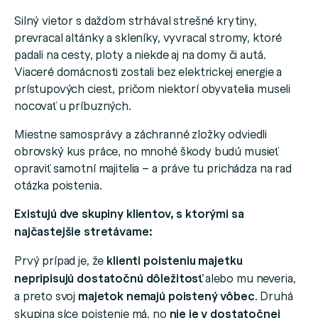
Silný vietor s dažďom strhával strešné krytiny,
prevracal altánky a skleníky, vyvracal stromy, ktoré
padali na cesty, ploty a niekde aj na domy či autá.
Viaceré domácnosti zostali bez elektrickej energie a
prístupových ciest, pričom niektorí obyvatelia museli
nocovať u príbuzných.
Miestne samosprávy a záchranné zložky odviedli
obrovský kus práce, no mnohé škody budú musieť
opraviť samotní majitelia – a práve tu prichádza na rad
otázka poistenia.
Existujú dve skupiny klientov, s ktorými sa
najčastejšie stretávame:
Prvý prípad je, že
klienti poisteniu majetku
nepripisujú dostatočnú dôležitosť
alebo mu neveria,
a preto svoj
majetok nemajú poistený vôbec
. Druhá
skupina síce poistenie má, no
nie je v dostatočnej