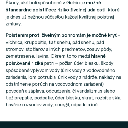
Škody, aké boli spôsobené v Gelnici je
možné
štandardne poistiť cez riziko živelnej udalosti
, ktoré
je dnes už bežnou súčasťou každej kvalitnej poistnej
zmluvy.
Poistením proti živelným pohromám je možné kryť
–
víchrica, krupobitie, tiaž snehu, pád snehu, pád
stromov, stožiarov a iných predmetov, zosuv pôdy,
zemetrasenie, lavína. Okrem toho medzi
hlavné
poisťované riziká
patrí – požiar, úder blesku, škody
spôsobené vplyvom vody (únik vody z vodovodného
zariadenia, lom potrubia, únik vody z nádrže, náklady na
odstránenie porúch na vodovodnom zariadení),
povodeň a záplava, odcudzenie, či vandalizmus alebo
tiež prepätie, podpätie, úder blesku, skrat, rozbitie skla,
havárie rozvodov vody, energií, odpadu a iné.