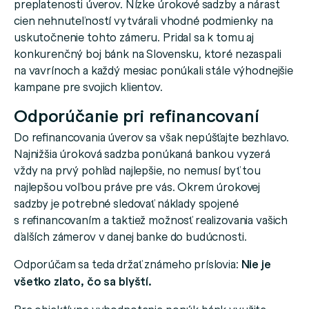
preplatenosti úverov. Nízke úrokové sadzby a nárast
cien nehnuteľností vytvárali vhodné podmienky na
uskutočnenie tohto zámeru. Pridal sa k tomu aj
konkurenčný boj bánk na Slovensku, ktoré nezaspali
na vavrínoch a každý mesiac ponúkali stále výhodnejšie
kampane pre svojich klientov.
Odporúčanie pri refinancovaní
Do refinancovania úverov sa však nepúšťajte bezhlavo.
Najnižšia úroková sadzba ponúkaná bankou vyzerá
vždy na prvý pohľad najlepšie, no nemusí byť tou
najlepšou voľbou práve pre vás. Okrem úrokovej
sadzby je potrebné sledovať náklady spojené
s refinancovaním a taktiež možnosť realizovania vašich
ďalších zámerov v danej banke do budúcnosti.
Odporúčam sa teda držať známeho príslovia:
Nie je
všetko zlato, čo sa blyští.
Pre objektívne vyhodnotenie ponúk bánk využite