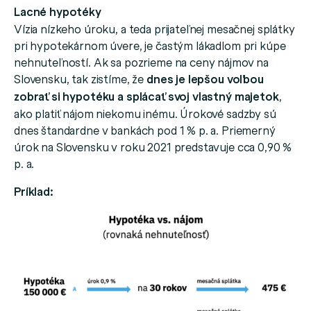
Lacné hypotéky
Vízia nízkeho úroku, a teda prijateľnej mesačnej splátky
pri hypotekárnom úvere, je častým lákadlom pri kúpe
nehnuteľností. Ak sa pozrieme na ceny nájmov na
Slovensku, tak zistíme, že
dnes je lepšou voľbou
zobrať si hypotéku a splácať svoj vlastný majetok
,
ako platiť nájom niekomu inému. Úrokové sadzby sú
dnes štandardne v bankách pod 1 % p. a. Priemerný
úrok na Slovensku v roku 2021 predstavuje cca 0,90 %
p. a.
Príklad: