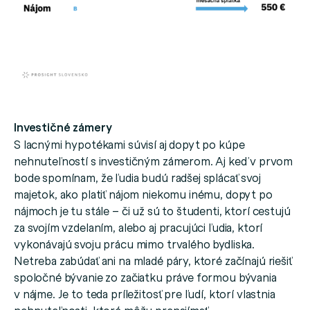
Investičné zámery
S lacnými hypotékami súvisí aj dopyt po kúpe
nehnuteľností s investičným zámerom. Aj keď v prvom
bode spomínam, že ľudia budú radšej splácať svoj
majetok, ako platiť nájom niekomu inému, dopyt po
nájmoch je tu stále – či už sú to študenti, ktorí cestujú
za svojím vzdelaním, alebo aj pracujúci ľudia, ktorí
vykonávajú svoju prácu mimo trvalého bydliska.
Netreba zabúdať ani na mladé páry, ktoré začínajú riešiť
spoločné bývanie zo začiatku práve formou bývania
v nájme. Je to teda príležitosť pre ľudí, ktorí vlastnia
nehnuteľnosti, ktoré môžu prenajímať.