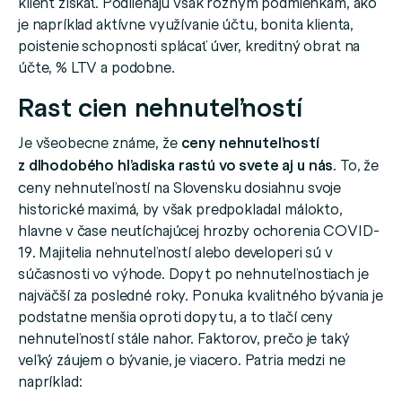
klient získať. Podliehajú však rôznym podmienkam, ako
je napríklad aktívne využívanie účtu, bonita klienta,
poistenie schopnosti splácať úver, kreditný obrat na
účte, % LTV a podobne.
Rast cien nehnuteľností
Je všeobecne známe, že
ceny nehnuteľností
z dlhodobého hľadiska rastú vo svete aj u nás
. To, že
ceny nehnuteľností na Slovensku dosiahnu svoje
historické maximá, by však predpokladal málokto,
hlavne v čase neutíchajúcej hrozby ochorenia COVID-
19. Majitelia nehnuteľností alebo developeri sú v
súčasnosti vo výhode. Dopyt po nehnuteľnostiach je
najväčší za posledné roky. Ponuka kvalitného bývania je
podstatne menšia oproti dopytu, a to tlačí ceny
nehnuteľností stále nahor. Faktorov, prečo je taký
veľký záujem o bývanie, je viacero. Patria medzi ne
napríklad: