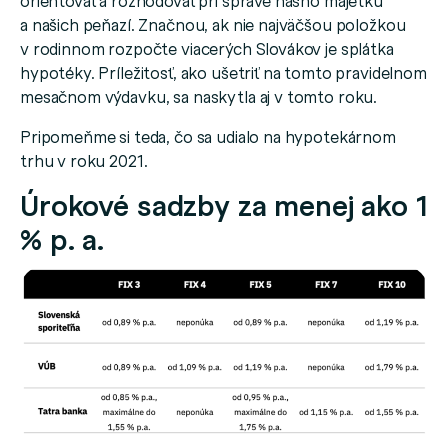
orientovať a rozhodovať pri správe nášho majetku
a našich peňazí. Značnou, ak nie najväčšou položkou
v rodinnom rozpočte viacerých Slovákov je splátka
hypotéky. Príležitosť, ako ušetriť na tomto pravidelnom
mesačnom výdavku, sa naskytla aj v tomto roku.
Pripomeňme si teda, čo sa udialo na hypotekárnom
trhu v roku 2021.
Úrokové sadzby za menej ako 1
% p. a.