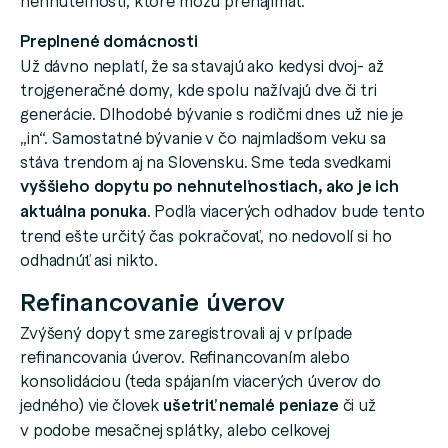
Preplnené domácnosti
Už dávno neplatí, že sa stavajú ako kedysi dvoj- až
trojgeneračné domy, kde spolu nažívajú dve či tri
generácie. Dlhodobé bývanie s rodičmi dnes už nie je
„in“. Samostatné bývanie v čo najmladšom veku sa
stáva trendom aj na Slovensku. Sme teda svedkami
vyššieho dopytu po nehnuteľnostiach, ako je ich
aktuálna ponuka
. Podľa viacerých odhadov bude tento
trend ešte určitý čas pokračovať, no nedovolí si ho
odhadnúť asi nikto.
Refinancovanie úverov
Zvýšený dopyt sme zaregistrovali aj v prípade
refinancovania úverov. Refinancovaním alebo
konsolidáciou (teda spájaním viacerých úverov do
jedného) vie človek
ušetriť nemalé peniaze
či už
v podobe mesačnej splátky, alebo celkovej