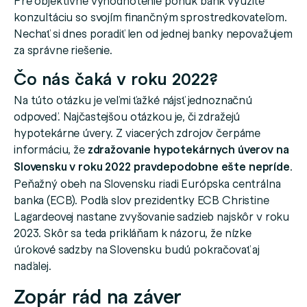
konzultáciu so svojím finančným sprostredkovateľom.
Nechať si dnes poradiť len od jednej banky nepovažujem
za správne riešenie.
Čo nás čaká v roku 2022?
Na túto otázku je veľmi ťažké nájsť jednoznačnú
odpoveď. Najčastejšou otázkou je, či zdražejú
hypotekárne úvery. Z viacerých zdrojov čerpáme
informáciu, že
zdražovanie hypotekárnych úverov na
Slovensku v roku 2022 pravdepodobne ešte nepríde
.
Peňažný obeh na Slovensku riadi Európska centrálna
banka (ECB). Podľa slov prezidentky ECB Christine
Lagardeovej nastane zvyšovanie sadzieb najskôr v roku
2023. Skôr sa teda prikláňam k názoru, že nízke
úrokové sadzby na Slovensku budú pokračovať aj
naďalej.
Zopár rád na záver