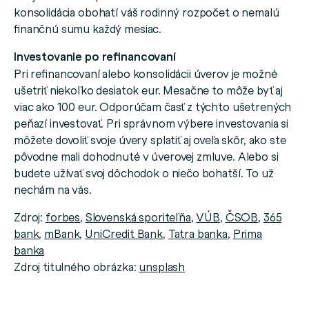
konsolidácia obohatí váš rodinný rozpočet o nemalú
finančnú sumu každý mesiac.
Investovanie po refinancovaní
Pri refinancovaní alebo konsolidácii úverov je možné
ušetriť niekoľko desiatok eur. Mesačne to môže byť aj
viac ako 100 eur. Odporúčam časť z týchto ušetrených
peňazí investovať. Pri správnom výbere investovania si
môžete dovoliť svoje úvery splatiť aj oveľa skôr, ako ste
pôvodne mali dohodnuté v úverovej zmluve. Alebo si
budete užívať svoj dôchodok o niečo bohatší. To už
nechám na vás.
Zdroj:
forbes
,
Slovenská sporiteľňa
,
VÚB
,
ČSOB
,
365
bank
,
mBank
,
UniCredit Bank
,
Tatra banka
,
Prima
banka
Zdroj titulného obrázka:
unsplash