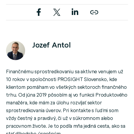
Jozef Antol
Finančnému sprostredkovaniu sa aktívne venujem už
10 rokov v spoločnosti PROSIGHT Slovensko, kde
klientom pomáham vo všetkých sektoroch finančného
trhu. Od júna 2019 pôsobím aj vo funkcii Produktového
manažéra, kde mám za úlohu rozvíjať sektor
sprostredkovania úverov. Pri kontakte s ľuďmi som
vždy čestný a pravdivý, či už v súkromnom alebo
pracovnom živote. Je to podľa mňa jediná cesta, ako sa
stať dlhodobo úspešným.