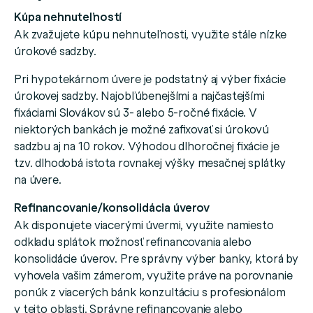
Kúpa nehnuteľností
Ak zvažujete kúpu nehnuteľnosti, využite stále nízke
úrokové sadzby.
Pri hypotekárnom úvere je podstatný aj výber fixácie
úrokovej sadzby. Najobľúbenejšími a najčastejšími
fixáciami Slovákov sú 3- alebo 5-ročné fixácie. V
niektorých bankách je možné zafixovať si úrokovú
sadzbu aj na 10 rokov. Výhodou dlhoročnej fixácie je
tzv. dlhodobá istota rovnakej výšky mesačnej splátky
na úvere.
Refinancovanie/konsolidácia úverov
Ak disponujete viacerými úvermi, využite namiesto
odkladu splátok možnosť refinancovania alebo
konsolidácie úverov. Pre správny výber banky, ktorá by
vyhovela vašim zámerom, využite práve na porovnanie
ponúk z viacerých bánk konzultáciu s profesionálom
v tejto oblasti. Správne refinancovanie alebo